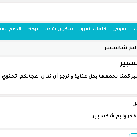
ت
إيموجي
كلمات المرور
سكرين شوت
برجك
الدعم المب
وليم شكسبير
سبير
مفكر وليم شكسبير.