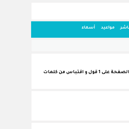
اشر
مواعيد
أسماء
اقتباسات أقوال وحكم من كلام وليم شكسبير قمنا بجمعها بكل عناية و نرجو أن تنال اعجابكم. تحتوي الصفحة على 1 قول و اقتباس من كلمات