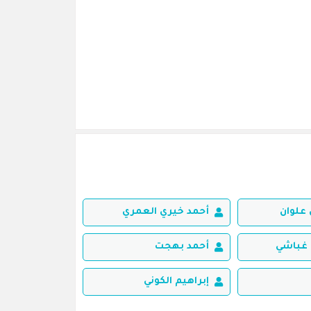
علوان
أحمد خيري العمري
غباشي
أحمد بهجت
إبراهيم الكوني