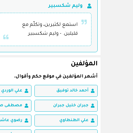
وليم شكسبير
استمع لكثيرين، وتكلّم مع
قليلين. - وليم شكسبير
المؤلفين
أشهر المؤلفين في موقع حكم وأقوال.
أحمد خالد توفيق
علي الوردي
جبران خليل جبران
مصطفى صاد
علي الطنطاوي
رضوي عاشو