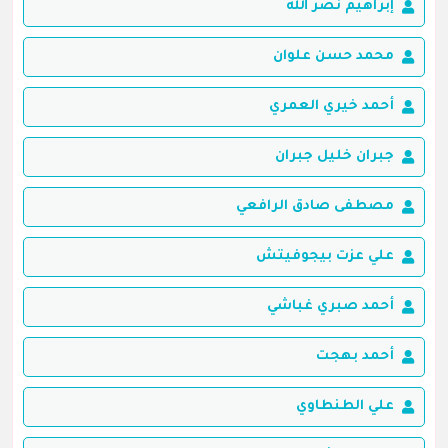
إبراهيم نصر الله
محمد حسن علوان
أحمد خيري العمري
جبران خليل جبران
مصطفى صادق الرافعي
علي عزت بيجوفيتش
أحمد صبري غباشي
أحمد بهجت
علي الطنطاوي