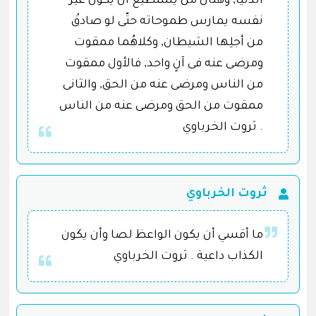
الدّنيا, وهنال من يستطيع أن يكون غير
نفسه يمارس طموحاته حتّى لو صادقْ
من أجلِها الشيطان, وكلاهُما ممقوت
ومرضى عنه فى آنٍ واحد, فالأول ممقوت
من الناس ومرضى عنه من الحق, والثانى
ممقوت من الحق ومرضى عنه من الناس
. ثروت الخرباوي
ثروت الخرباوي
ما أقسي أن يكون الواعظ لصا وأن يكون
الكذاب داعية . ثروت الخرباوي