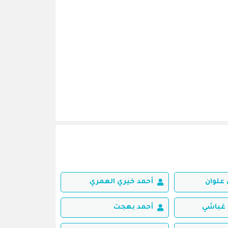
علوان
أحمد خيري العمري
غباشي
أحمد بهجت