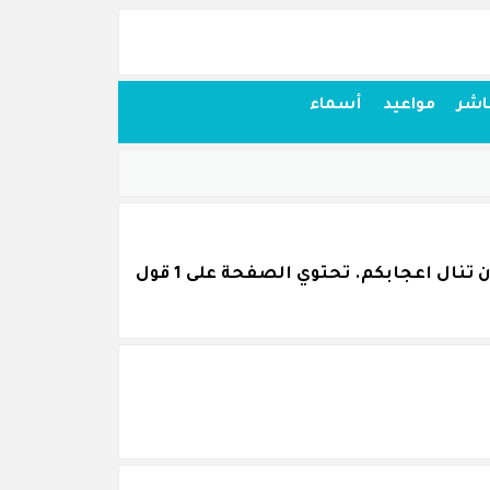
اشر
مواعيد
أسماء
اقتباسات أقوال وحكم من كلام سيغموند فرويد (عالم نفسي نمساوي) قمنا بجمعها بكل عناية و نرجو أن تنال اعجابكم. تحتوي الصفحة على 1 قول