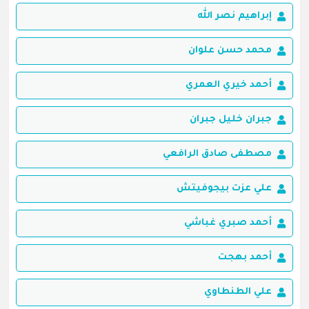
إبراهيم نصر الله
محمد حسن علوان
أحمد خيري العمري
جبران خليل جبران
مصطفى صادق الرافعي
علي عزت بيجوفيتش
أحمد صبري غباشي
أحمد بهجت
علي الطنطاوي