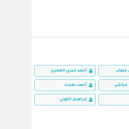
علوان
أحمد خيري العمري
غباشي
أحمد بهجت
إبراهيم الكوني