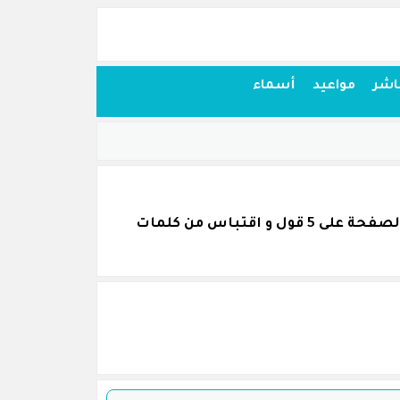
اشر
مواعيد
أسماء
اقتباسات أقوال وحكم من كلام ولى الدين يكن قمنا بجمعها بكل عناية و نرجو أن تنال اعجابكم. تحتوي الصفحة على 5 قول و اقتباس من كلمات