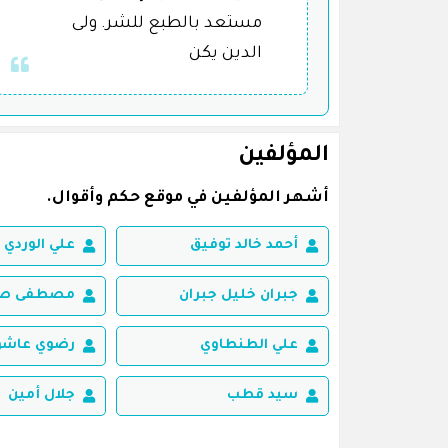
مستعد بالطبع للشر. ولى
الدين يكن
المؤلفين
أشهر المؤلفين في موقع حكم وأقوال.
أحمد خالد توفيق
علي الوردي
جبران خليل جبران
مصطفى صاد
علي الطنطاوي
رضوي عاشو
سيد قطب
جلال أمين