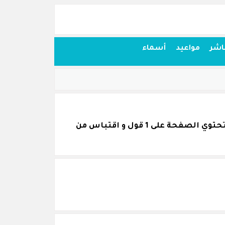
اشر
مواعيد
أسماء
اقتباسات أقوال وحكم من كلام الجنرال شارل ديغول قمنا بجمعها بكل عناية و نرجو أن تنال اعجابكم. تحتوي الصفحة على 1 قول و اقتباس من