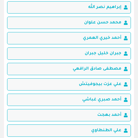
إبراهيم نصر الله
محمد حسن علوان
أحمد خيري العمري
جبران خليل جبران
مصطفى صادق الرافعي
علي عزت بيجوفيتش
أحمد صبري غباشي
أحمد بهجت
علي الطنطاوي