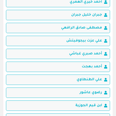
أحمد خيري العمري
جبران خليل جبران
مصطفى صادق الرافعي
علي عزت بيجوفيتش
أحمد صبري غباشي
أحمد بهجت
علي الطنطاوي
رضوي عاشور
ابن قيم الجوزية