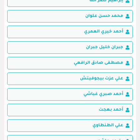
إبراهيم نصر الله
محمد حسن علوان
أحمد خيري العمري
جبران خليل جبران
مصطفى صادق الرافعي
علي عزت بيجوفيتش
أحمد صبري غباشي
أحمد بهجت
علي الطنطاوي