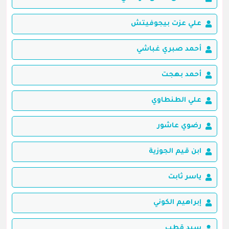
علي عزت بيجوفيتش
أحمد صبري غباشي
أحمد بهجت
علي الطنطاوي
رضوي عاشور
ابن قيم الجوزية
ياسر ثابت
إبراهيم الكوني
سيد قطب