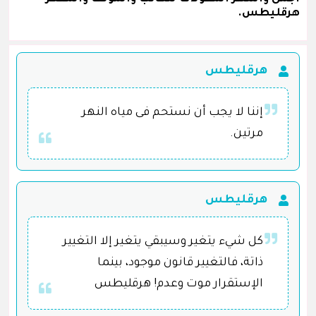
هرقليطس.
هرقليطس
إننا لا يجب أن نستحم فى مياه النهر
مرتين.
هرقليطس
كل شيء يتغير وسيبقي يتغير إلا التغيير
ذاتة، فالتغيير قانون موجود، بينما
الإستقرار موت وعدم! هرقليطس