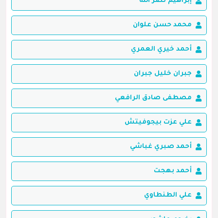
إبراهيم نصر الله
محمد حسن علوان
أحمد خيري العمري
جبران خليل جبران
مصطفى صادق الرافعي
علي عزت بيجوفيتش
أحمد صبري غباشي
أحمد بهجت
علي الطنطاوي