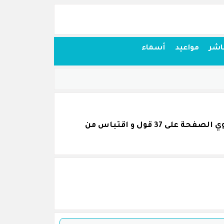
اشر
مواعيد
أسماء
اقتباسات أقوال وحكم من كلام نورمان شوارزكوف قمنا بجمعها بكل عناية و نرجو أن تنال اعجابكم. تحتوي الصفحة على 37 قول و اقتباس من