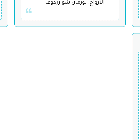
الأرواح. نورمان شوارزكوف