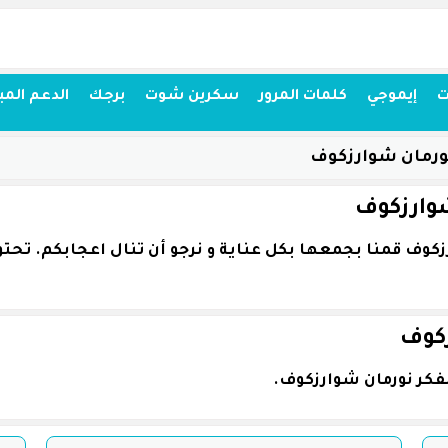
ت
إيموجي
كلمات المرور
سكرين شوت
برجك
الدعم المب
ورمان شوارزكوف
وارزكوف
زكوف
فكر نورمان شوارزكوف.