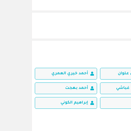
علوان
أحمد خيري العمري
غباشي
أحمد بهجت
إبراهيم الكوني