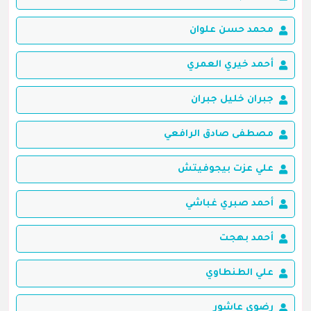
محمد حسن علوان
أحمد خيري العمري
جبران خليل جبران
مصطفى صادق الرافعي
علي عزت بيجوفيتش
أحمد صبري غباشي
أحمد بهجت
علي الطنطاوي
رضوي عاشور