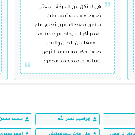
هي لا تكلّ من الحركة.. تبعثر
ضوضاء محببة أينما حلّت..
ملاعق تصطك، فرن يُغلق، ماء
يغمر أكواب زجاجية ودندنة قد
يرافقها بين الحين والآخر
صوت مكنسة تتفقد الأرض
بعناية. غادة محمد محمود
إبراهيم نصر الله
محمد حسن 
ق الرافعي
علي عزت بيجوفيتش
أحمد صبري 