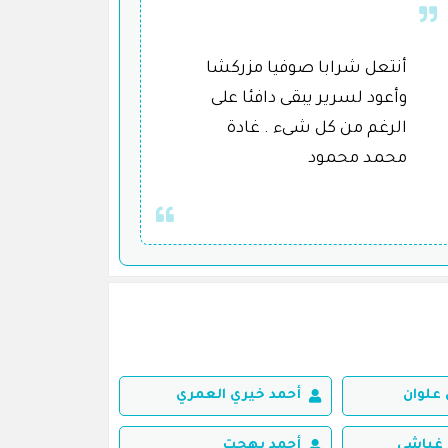
أنتعل شرابا صوفيا مزركشا
وأعود لسرير يبقى دافئا على
الرغم من كل شىء . غادة
محمد محمود
علوان
أحمد خيري العمري
غباشي
أحمد بهجت