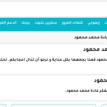
ت
إيموجي
كلمات المرور
سكرين شوت
برجك
الدعم المب
ادة محمد محمود
مد محمود
حمود
فكر غادة محمد محمود.