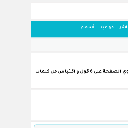
اشر
مواعيد
أسماء
اقتباسات أقوال وحكم من كلام غادة محمد محمود قمنا بجمعها بكل عناية و نرجو أن تنال اعجابكم. تحتوي الصفحة على 6 قول و اقتباس من كلمات