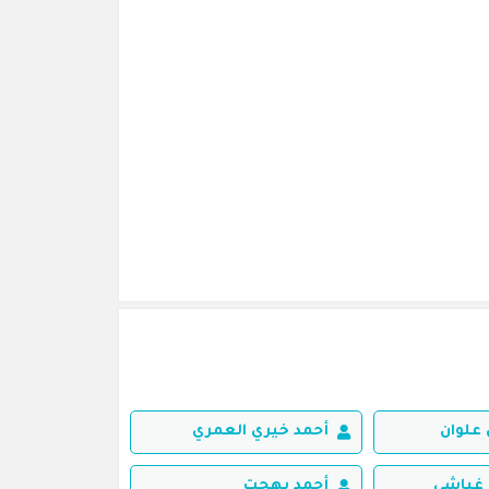
علوان
أحمد خيري العمري
غباشي
أحمد بهجت