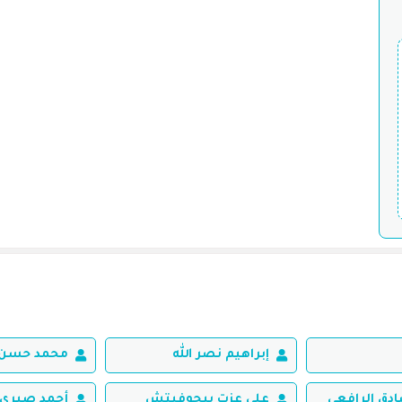
إبراهيم نصر الله
محمد حسن 
ق الرافعي
علي عزت بيجوفيتش
أحمد صبري 