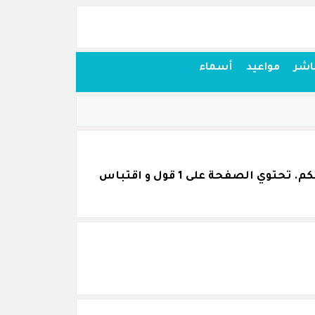
اشر
مواعيد
أسماء
اقتباسات أقوال وحكم من كلام الحارث بن أسد المحاسبي قمنا بجمعها بكل عناية و نرجو أن تنال اعجابكم. تحتوي الصفحة على 1 قول و اقتباس