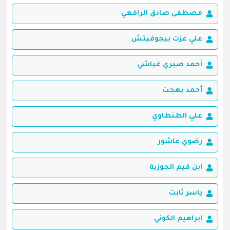
مصطفى صادق الرافعي
علي عزت بيجوفيتش
أحمد صبري غباشي
أحمد بهجت
علي الطنطاوي
رضوي عاشور
ابن قيم الجوزية
ياسر ثابت
إبراهيم الكوني