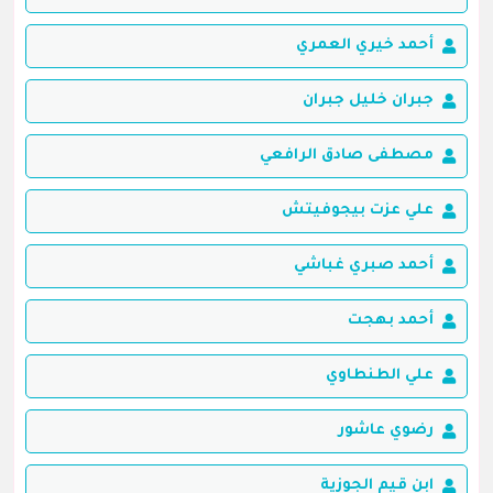
أحمد خيري العمري
جبران خليل جبران
مصطفى صادق الرافعي
علي عزت بيجوفيتش
أحمد صبري غباشي
أحمد بهجت
علي الطنطاوي
رضوي عاشور
ابن قيم الجوزية