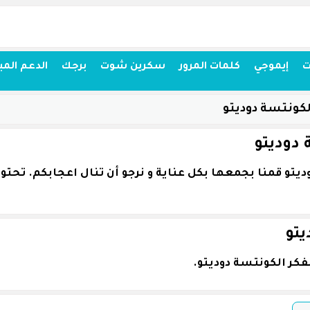
ت
إيموجي
كلمات المرور
سكرين شوت
برجك
الدعم المب
كونتسة دوديتو
 دوديتو
يتو
كر الكونتسة دوديتو.