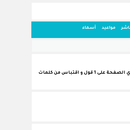
اشر
مواعيد
أسماء
اقتباسات أقوال وحكم من كلام الكونتسة دوديتو قمنا بجمعها بكل عناية و نرجو أن تنال اعجابكم. تحتوي الصفحة على 1 قول و اقتباس من كلمات