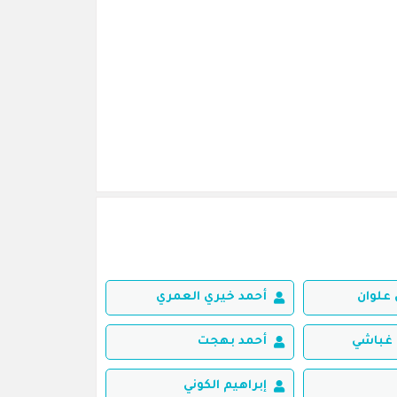
علوان
أحمد خيري العمري
غباشي
أحمد بهجت
إبراهيم الكوني