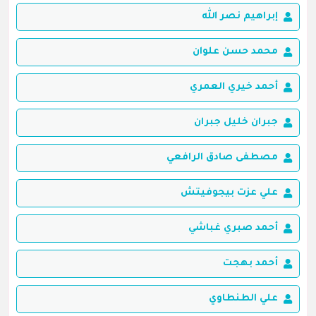
إبراهيم نصر الله
محمد حسن علوان
أحمد خيري العمري
جبران خليل جبران
مصطفى صادق الرافعي
علي عزت بيجوفيتش
أحمد صبري غباشي
أحمد بهجت
علي الطنطاوي