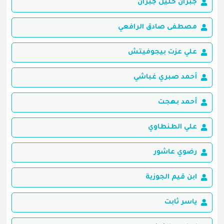
جبران خليل جبران
مصطفى صادق الرافعي
علي عزت بيجوفيتش
أحمد صبري غباشي
أحمد بهجت
علي الطنطاوي
رضوي عاشور
ابن قيم الجوزية
ياسر ثابت