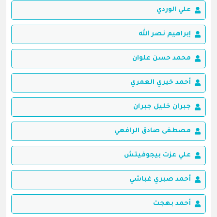
علي الوردي
إبراهيم نصر الله
محمد حسن علوان
أحمد خيري العمري
جبران خليل جبران
مصطفى صادق الرافعي
علي عزت بيجوفيتش
أحمد صبري غباشي
أحمد بهجت