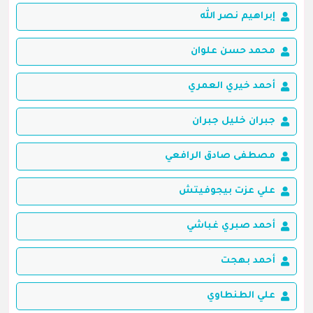
إبراهيم نصر الله
محمد حسن علوان
أحمد خيري العمري
جبران خليل جبران
مصطفى صادق الرافعي
علي عزت بيجوفيتش
أحمد صبري غباشي
أحمد بهجت
علي الطنطاوي