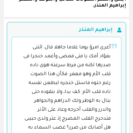
إبراهيم المنذر.
إبراهيم المنذر
أغرى امرؤ يوما غلاما جاهلا قال: ائتنى
بفؤاد أمك يا فتى فمضى وأغمد خنجرا فى
صدرها لكنه من فرط سرعته هوى ناده
قلب الأم وهو معفر: فكأن هذا الصوت
رغم حنوه فاستل خنجره ليطعن نفسه
ناده قلب الأم: كف يدا، ولا بنقوده حتى
ينال به الوطر ولك الدراهم والجواهر
والدرر والقلب أخرجه وعاد على الأثر
فتدحرج القلب المضرج إذ عثر ولدى حبيبى
هل أصابك من ضرر؟ غضب السماء به