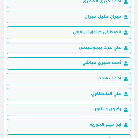
أحمد خيري العمري
جبران خليل جبران
مصطفى صادق الرافعي
علي عزت بيجوفيتش
أحمد صبري غباشي
أحمد بهجت
علي الطنطاوي
رضوي عاشور
ابن قيم الجوزية