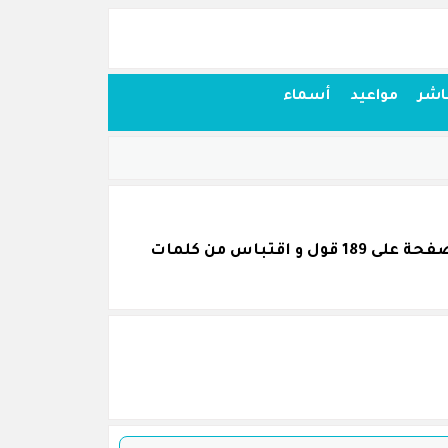
اشر
مواعيد
أسماء
اقتباسات أقوال وحكم من كلام محمد صادق قمنا بجمعها بكل عناية و نرجو أن تنال اعجابكم. تحتوي الصفحة على 189 قول و اقتباس من كلمات