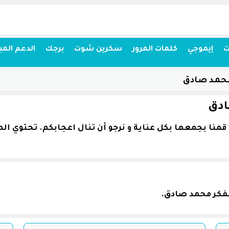
ت
إيموجي
كلمات المرور
سكرين شوت
برجك
الدعم المب
محمد صادق
ادق
مفكر محمد صادق.