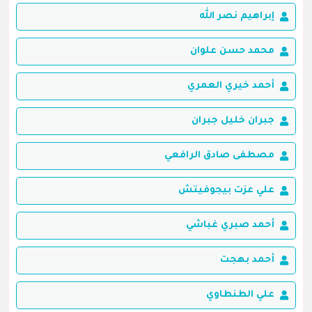
إبراهيم نصر الله
محمد حسن علوان
أحمد خيري العمري
جبران خليل جبران
مصطفى صادق الرافعي
علي عزت بيجوفيتش
أحمد صبري غباشي
أحمد بهجت
علي الطنطاوي