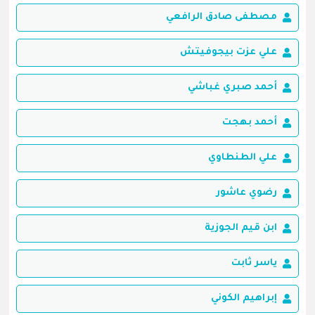
مصطفى صادق الرافعي
علي عزت بيجوفيتش
أحمد صبري غباشي
أحمد بهجت
علي الطنطاوي
رضوي عاشور
ابن قيم الجوزية
ياسر ثابت
إبراهيم الكوني