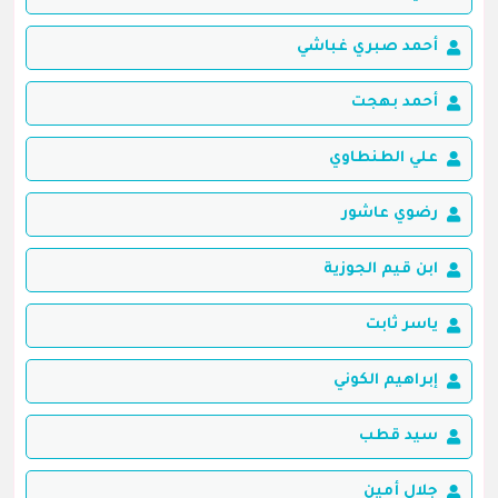
أحمد صبري غباشي
أحمد بهجت
علي الطنطاوي
رضوي عاشور
ابن قيم الجوزية
ياسر ثابت
إبراهيم الكوني
سيد قطب
جلال أمين