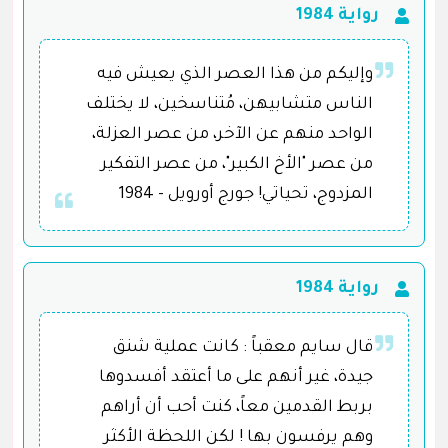
رواية 1984
وإليكم من هذا العصر الذي يعيش فيه
الناس متشابيهن، مُتناسخين، لا يختلف
الواحد منهم عن الآخر، من عصر العزلة،
من عصر "الأخ الكبير"، من عصر التفكير
المزدوج، تحياتي! جورج أورويل - 1984
رواية 1984
قال سايم معقباً : كانت عملية شنق
جيدة، غير أنهم على ما أعتقد أفسدوها
بربط القدمين معاً، كنت أحب أن أراهم
وهم يرفسون بها ! لكن اللحظة الأكثر