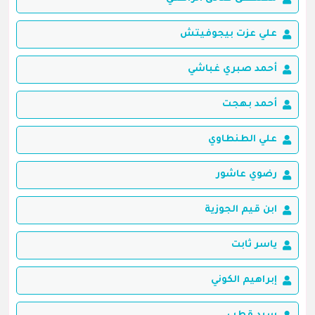
علي عزت بيجوفيتش
أحمد صبري غباشي
أحمد بهجت
علي الطنطاوي
رضوي عاشور
ابن قيم الجوزية
ياسر ثابت
إبراهيم الكوني