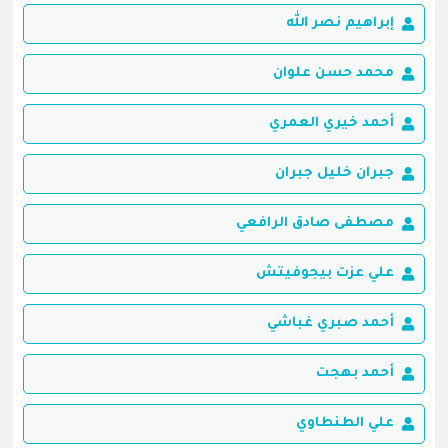
إبراهيم نصر الله
محمد حسن علوان
أحمد خيري العمري
جبران خليل جبران
مصطفى صادق الرافعي
علي عزت بيجوفيتش
أحمد صبري غباشي
أحمد بهجت
علي الطنطاوي