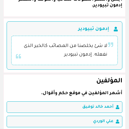
إدمون تبيودير.
إدمون تبيودير
لا شئ يخلصنا من المصائب كالخير الذى
نفعله. إدمون تبيودير
المؤلفين
أشهر المؤلفين في موقع حكم وأقوال.
أحمد خالد توفيق
علي الوردي