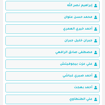
إبراهيم نصر الله
محمد حسن علوان
أحمد خيري العمري
جبران خليل جبران
مصطفى صادق الرافعي
علي عزت بيجوفيتش
أحمد صبري غباشي
أحمد بهجت
علي الطنطاوي