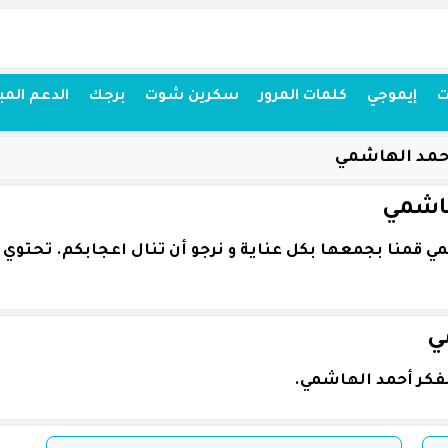
ت
إيموجي
كلمات المرور
سكرين شوت
برجك
الدعم المب
حمد الهاشمي
هاشمي
ي
فكر أحمد الهاشمي.