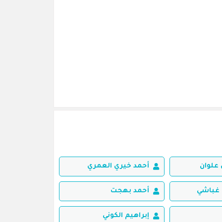
علوان
أحمد خيري العمري
غباشي
أحمد بهجت
إبراهيم الكوني