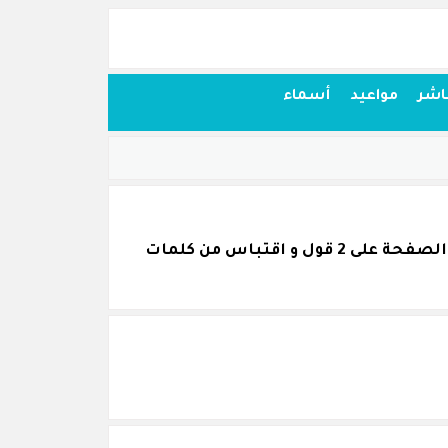
اشر
مواعيد
أسماء
اقتباسات أقوال وحكم من كلام أحمد الهاشمي قمنا بجمعها بكل عناية و نرجو أن تنال اعجابكم. تحتوي الصفحة على 2 قول و اقتباس من كلمات