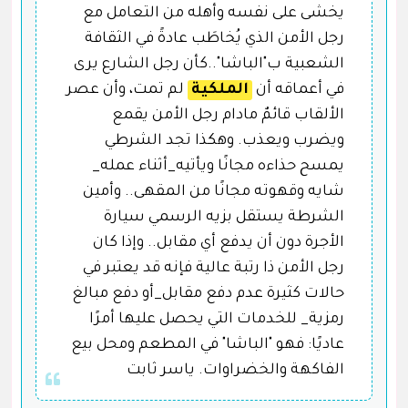
يخشى على نفسه وأهله من التعامل مع
رجل الأمن الذي يُخاطَب عادةً في الثقافة
الشعبية ب"الباشا"..كأن رجل الشارع يرى
في أعماقه أن
الملكية
لم تمت، وأن عصر
الألقاب قائمٌ مادام رجل الأمن يقمع
ويضرب ويعذب. وهكذا تجد الشرطي
يمسح حذاءه مجانًا ويأتيه_أثناء عمله_
شايه وقهوته مجانًا من المقهى.. وأمين
الشرطة يستقل بزيه الرسمي سيارة
الأجرة دون أن يدفع أي مقابل.. وإذا كان
رجل الأمن ذا رتبة عالية فإنه قد يعتبر في
حالات كثيرة عدم دفع مقابل_أو دفع مبالغ
رمزية_ للخدمات التي يحصل عليها أمرًا
عاديًا: فهو "الباشا" في المطعم ومحل بيع
الفاكهة والخضراوات. ياسر ثابت