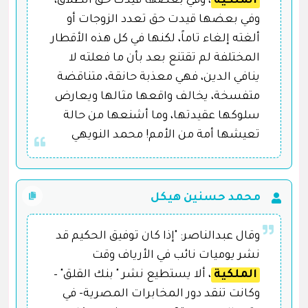
الملكية
، وفي بعضها قيدت حق الطلاق،
وفي بعضها قيدت حق تعدد الزوجات أو
ألغته إلغاء تاماً، لكنها في كل هذه الأقطار
المختلفة لم تقتنع بعد بأن ما فعلته لا
ينافي الدين، فهي معذبة حانقة، متناقضة
متفسخة، يخالف واقعها مثالها ويعارض
سلوكها عقيدتها، وما أشنعها من حالة
تعيشها أمة من الأمم! محمد النويهي
محمد حسنين هيكل
وقال عبدالناصر: "إذا كان توفيق الحكيم قد
نشر يوميات نائب في الأرياف وقت
الملكية
، ألا يستطيع نشر " بنك القلق" –
وكانت تنقد دور المخابرات المصرية- في