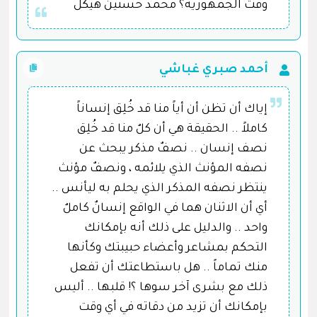
وقت الجمهورية؟ محمد حسنين هيكل
أحمد صبري غباشي
إياك أن تظن أن أياً منا قد خُلِق إنساناً
كاملاً .. الحقيقة هي أن كلٌ منا قد خُلِق
نصف إنسان .. نصفٌ مذكر يبحث عن
نصفه المؤنث الذي يلائمه ، ونصفٌ مؤنث
ينتظر نصفه المذكر الذي يحلم به ليأنس ..
أي أن الاثنان هما في الواقع إنسانٌ كاملٌ
واحد .. والدليل على ذلك أنه بإمكانك
التحكم بمشاعر وأعضاء حبيبتك وكأنها
منك تماماً .. هل باستطاعتك أن تفعل
ذلك مع بشرى آخر سوها ؟! قلبها .. أليس
بإمكانك أن تزيد من دقاته في أي وقت