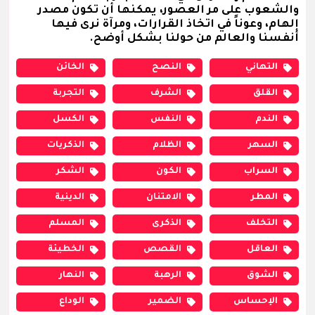
والشعوب على مر العصور، يمكنها أن تكون مصدر
إلهام، وعوناً في اتخاذ القرارات، ومرآة نرى فيها
أنفسنا والعالم من حولنا بشكل أوضح.
التهاني
النصح
الخائن
القلق
الشرف
التجربة
الندم
النفس
الكسل
السهر
الظلام
الذكريات
السراب
الكون
الشكر
المطر
الامتنان
الدينية
التخلف
الذكرى
المسلم
العاقل
القصص
الخطيئة
الشوق
الرهبة
النهار
الإحساس
الضمير
الوداع