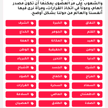
والشعوب على مر العصور، يمكنها أن تكون مصدر
إلهام، وعوناً في اتخاذ القرارات، ومرآة نرى فيها
أنفسنا والعالم من حولنا بشكل أوضح.
النفاق
الخبرة
الشرف
القلم
الجوهر
الخداع
العيد
المكانة
العفة
الوهن
الحقيقية
الوطن
الدنيا
التحرر
الكبرياء
الشرك
الجسد
الأشباح
المزاج
الكفاح
الضوء
السماء
السحرة
القرارات
الاطمئنان
الماضي
السلامة
الصلاة
الطلاق
العصيان