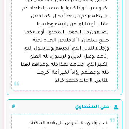
الأيامى ويعجن خبز اليتامى..كما فعل أبو
بكر وعمر ..! وإذا كانوا ولاه حملوا طعامهم
على ظهورهم مربوطاً بحبل..كما فعل
عمّار.. أو تنازلوا عن راتبهم وجلسوا
يصنعون من الخوص المجدول أوعية كما
صنع سلمان..! ألا فلنحن الجباه تحيّة
وإجلالا للدين الذي أنجبهم ،وللرسول الذي
ربّاهم..وقبل الدين والرسول، لله العليّ
الكبير الذي اجتباهم لهذا كله..وهداهم لهذا
كله..وجعلهم روّاداً لخير أمة أخرجت
للناس..!! خالد محمد خالد
علي الطنطاوي
لا ، يا ولدي ، لا تحرص على هذه المهنة.