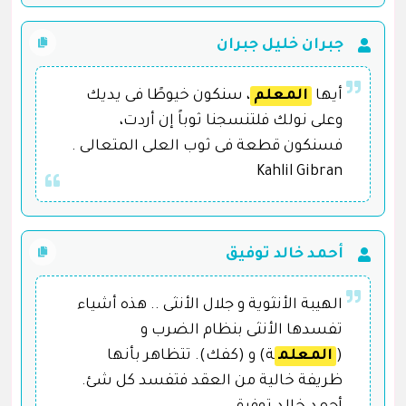
جبران خليل جبران
أيها
المعلم
، سنكون خيوطًا فى يديك
وعلى نولك فلتنسجنا ثوباً إن أردت،
فسنكون قطعة فى ثوب العلى المتعالى .
Kahlil Gibran
أحمد خالد توفيق
الهيبة الأنثوية و جلال الأنثى .. هذه أشياء
تفسدها الأنثى بنظام الضرب و
(
المعلم
ة) و (كفك). تتظاهر بأنها
ظريفة خالية من العقد فتفسد كل شئ.