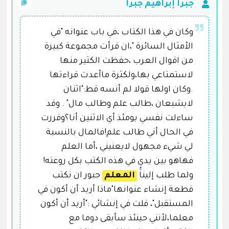
جبرا إبراهيم جبرا
وكان في هذا الكتاب ،في باب عنوانه "في
الأمثال السائرة "،ان قرأت مجموعة كبيرة
من اقوال العرب ،حفظت الكثير منها
لاستمتاعي بها،ولكثرة ماأعدت قراءتها
.وكان اولها قولا لم أنسه قط:"اثنان
لايشبعان ،طالب علم وطالب مال" . وقد
ساءلت نفسي يومئذ أي الاثنين أنا؟وقررت
في الحال أني طالب علم!فالمال بالنسبة
لي شيء مجهول لايعنيني ،أما العلم
فهاهو بين يديٍِ في هذه الكتب بكل روعته!
ولما طلب إلينا
المعلم
جبور ان نكتب
قطعة إنشاء عنوانها"ماذا أريد أن أكون في
المستقبل"، قلت في إنشائي :"أريد أن أكون
معلما،لأنني حينئذ سأبقى دوما مع