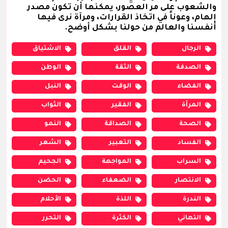
والشعوب على مر العصور، يمكنها أن تكون مصدر
إلهام، وعوناً في اتخاذ القرارات، ومرآة نرى فيها
أنفسنا والعالم من حولنا بشكل أوضح.
الرجال
القلق
الاشتياق
الصدفة
الثقة
الوطن
الفضاء
الوقت
النبل
المرأة
الفقير
الثواب
الصحة
الصداقة
النمو
الفساد
التعبير
الشعر
السراب
المواجهة
الجحيم
الانتصار
الضعفاء
الحضن
الندرة
اللذة
الأحلام
التهاني
الكثرة
التحرر