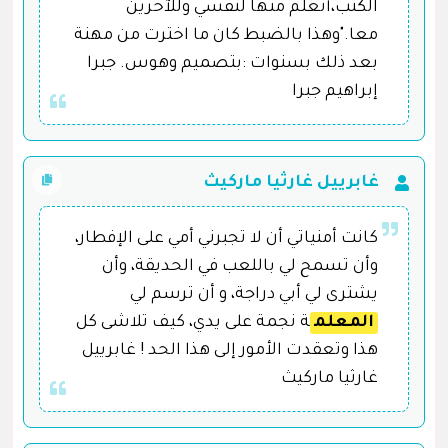
الكتب،أتعلم منها لنفسي وللآخرين
معا."وهذا بالضبط كان ما اخترت من مهنة
بعد ذلك بسنوات :بتصميم وهوس. جبرا
إبراهيم جبرا
غابرييل غارثيا ماركيث
كانت أمنياتي أن لا تجبرني أمي على الإفطار،
وأن تسمح لي باللعب في الحديقة، وأن
يشترى لي أبي دراجة، و أن ترسم لي
المعلم
ة نجمة على يدي، كيف تلاشى كل
هذا وتعقدت الأمور إلى هذا الحد ! غابرييل
غارثيا ماركيث