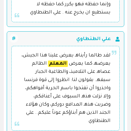
وإنما حفظه فهو يكرر كما حفظه لا
يستطيع ان يخرج عنه . علي الطنطاوي
علي الطنطاوي
لقد طالما رأيناهـ يعرض علينا هذا الجيش،
يعرضهـ كما يعرض
المعلم
الظالم
عصاهـ على التلاميذ، والطاغية الجبار
سيفهـ. يقولون لنا: انظروا إلى قوة فرنسا
واحذروا أن تفتحوا باسم الحرية أفواهكم،
وإلا نزلت هذهـ السيوف على أعناقكم،
وضربت هذهـ المدافع دوركم، وكان هؤلاء
الجند الذين هم أبناؤكم عوناً عليكم.. علي
الطنطاوي