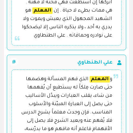
اتركها إن استطعت فهي محنة لا مهنة .
هي ممات بطيء لا حياة . إن
المعلم
هو
الشهيد المجهول الذي يعيش ويموت ولا
يدري به أحد ، ولا يذكره الناس إلا ليضحكوا
على نوادره وحماقاته . علي الطنطاوي
علي الطنطاوي
و
المعلم
الذي فهم المسألة وهضمها
حتى صارت مِلكاً له يستطيع أن يُفهمها
من شاء، يقلب العبارات ويبدّل الأساليب
حتى يصل إلى العبارة المبيّنة والأسلوب
المناسب. فإن وجدتَ معلماً يشرح الدرس
فلا يُفهم عنه ويعيد الشرح فلا يصل إلى
الأفهمام فاعلم أنه مافهم هو ما يدرّسه،