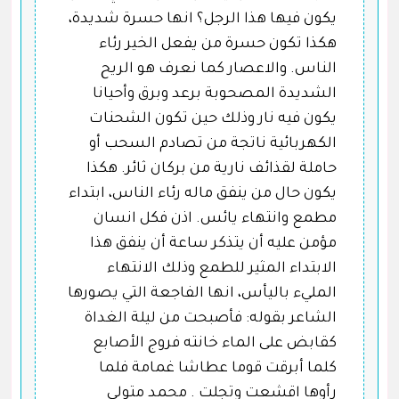
يكون فيها هذا الرجل؟ انها حسرة شديدة،
هكذا تكون حسرة من يفعل الخير رئاء
الناس. والاعصار كما نعرف هو الريح
الشديدة المصحوبة برعد وبرق وأحيانا
يكون فيه نار وذلك حين تكون الشحنات
الكهربائية ناتجة من تصادم السحب أو
حاملة لقذائف نارية من بركان ثائر. هكذا
يكون حال من ينفق ماله رئاء الناس، ابتداء
مطمع وانتهاء يائس. اذن فكل انسان
مؤمن عليه أن يتذكر ساعة أن ينفق هذا
الابتداء المثير للطمع وذلك الانتهاء
المليء باليأس، انها الفاجعة التي يصورها
الشاعر بقوله: فأصبحت من ليلة الغداة
كقابض على الماء خانته فروج الأصابع
كلما أبرقت قوما عطاشا غمامة فلما
رأوها اقشعت وتجلت . محمد متولي