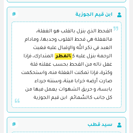
ابن قيم الجوزية
القحط الذي ينزل بالقلب هو الغفلة،
فالغفلة هي قحط القلوب وجدبها، ومادام
العبد في ذكر الله والإقبال عليه فغيث
الرحمة بنزل عليه ك
المطر
المتدارك، فإذا
غفل ناله من القحط بحسب غفلته قلة
وكثرة، فإذا تمكنت الغفلة منه، واستحكمت
صارت أرضه خرابا ميتة، وسنته جرداء
يابسة، و حريق الشهوات يعمل فيها من
كل جانب كالسَّمائم. ابن قيم الجوزية
سيد قطب