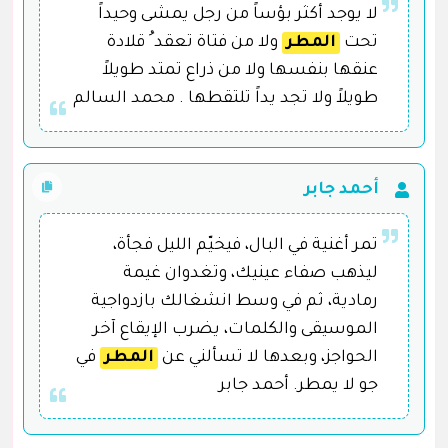
لا يوجد أكثر بؤساً من رجل يمشى وحيداً
تحت
المطر
ولا من فتاة تعقد ُ قلادة
عنقها بنفسها ولا من ذراع تمتد طويلاً
طويلاً ولا تجد يداً تلتقطها . محمد السالم
أحمد جابر
تمر أغنية في البال، فيخيّم الليل فجأة،
ليذهب صفاء عينيك، وتغدوان غيمة
رمادية، ثم في وسط انشغالك بازدواجية
الموسيقى والكلمات، يضرب الإيقاع آخر
الحواجز، وبعدها لا تسألني عن
المطر
في
جو لا يمطر. أحمد جابر