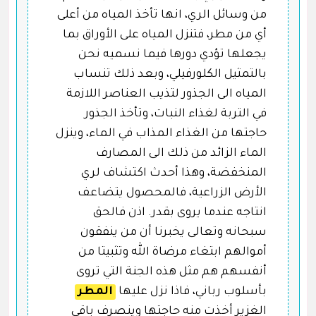
من وسائل الري، انها تأخذ المياه من أعلى
أي من مطر، فتنزل المياه على الأوراق بما
يجعلها تؤدي دورها فيما نسميه نحن
بالتمثيل الكلورفيلي، وبعد ذلك تنساب
المياه الى الجذور لتذيب العناصر اللازمة
في التربة لغذاء النبات، وتأخذ الجذور
حاجتها من الغذاء المذاب في الماء، وينزل
الماء الزائد من ذلك الى المصارف
المنخفضة، وهذا أحدث اكتشاف لري
الأرض الزراعية، فالمحصول يتضاعف
انتاجه عندما يروى بقدر. اذن فالحق
سبحانه وتعالى يخبرنا أن من ينفقون
أموالهم ابتغاء مرضاة الله وتثبيتا من
أنفسهم هم مثل هذه الجنة التي تروى
بأسلوب رباني، فاذا نزل عليها
المطر
الغزير أخذت منه حاجتها وينصرف باقي