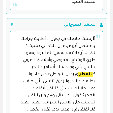
محمد السيد
محمد الصوياني
أأرسلت خادمك كي يقول... أطابت جراحك
ياعاشقي أيرضيك إن قلت: إني نسيت؟..
لك ما أرادات فلا تقلقي لك النوم يهفو
طري الوشاح.. فخوضي وأحلامك واغرقي
تناسي بأني وحيد هنا.. أسامر والبحر
ك
المطر
ق رمال شواطيء من غادروا..
بطيفك والبدر والزورق تناسي بأني خلقت
وما.. حلا لك سيدتي فانتقي أيؤلمك
الهجر؟ قولي له:.. بأني وهم ولن نلتقي
تلاشيت حتى تلاشى السراب.. بعيدا بعيدا
فلا تقلقي فإن عدت يوما ثقيل الخطا..