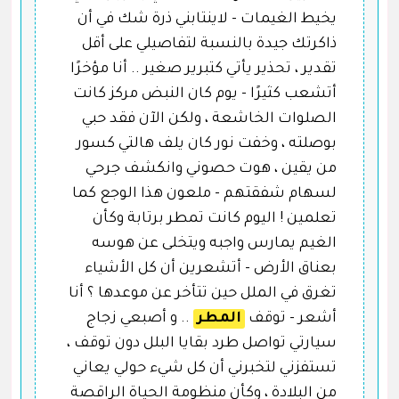
يخيط الغيمات - لاينتابني ذرة شك في أن
ذاكرتك جيدة بالنسبة لتفاصيلي على أقل
تقدير ، تحذير يأتي كتبرير صغير .. أنا مؤخرًا
أتشعب كثيرًا - يوم كان النبض مركز كانت
الصلوات الخاشعة ، ولكن الآن فقد حبي
بوصلته ، وخفت نور كان يلف هالتي كسور
من يقين ، هوت حصوني وانكشف جرحي
لسهام شفقتهم - ملعون هذا الوجع كما
تعلمين ! اليوم كانت تمطر برتابة وكأن
الغيم يمارس واجبه ويتخلى عن هوسه
بعناق الأرض - أتشعرين أن كل الأشياء
تغرق في الملل حين تتأخر عن موعدها ؟ أنا
أشعر - توقف
المطر
.. و أصبعي زجاج
سيارتي تواصل طرد بقايا البلل دون توقف ،
تستفزني لتخبرني أن كل شيء حولي يعاني
من البلادة ، وكأن منظومة الحياة الراقصة