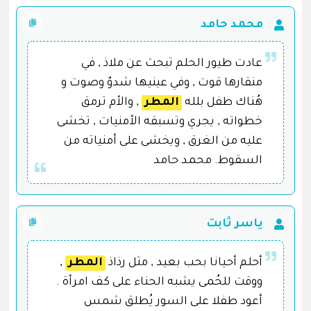
محمد حامد
عادت طيور الحلم تبحث عن ملاذ , في
منقارها قوت , وفي عينيها شدوٌ وصوت و
هُناك طفل بلله
المطر
, والأم ترمق
خطواته , يجري وتسبقه الأمنيات , تخشى
عليه من الغرق , ويخشى على أمنياته من
السقوط. محمد حامد
ياسر ثابت
أحلم أحيانا بحب بعيد , مثل رذاذ
المطر
,
ووقت للحُمى يشبه الحناء على كف امرأة .
أعود طفلا على السور يُطلق شمس