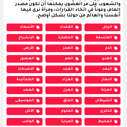
والشعوب على مر العصور، يمكنها أن تكون مصدر
إلهام، وعوناً في اتخاذ القرارات، ومرآة نرى فيها
أنفسنا والعالم من حولنا بشكل أوضح.
الرجل
القضاء
الأسماء
الفلسفة
الحضارة
الإنشراح
الذم
الهجر
الأرض
العدو
الهم
العصور
البعد
المجد
الاصدقاء
النهار
العزاء
الطمأنينة
العزلة
الهزل
العهد
الشيطان
الخلق
الموسيقى
الذكرى
العلوم
الأكل
المحيط
المرارة
الواجب