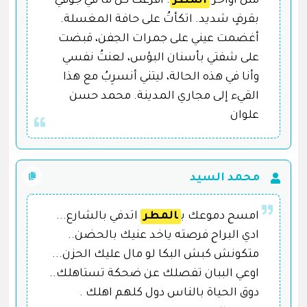
مثل أواخر
المطر
. أفرغتُ كل ما في جوفي
بقرفٍ شديد. اتكأتُ على حافة المغسلة.
أغضمت عيني على جمرات الجفن، قبضت
على شفتي بأسنان البؤس، لعنتُ نفسي
وأنا في هذه الحالة، ليتني أنسرِبُ مع هذا
القيء إلى مجاري المدينة. محمد حسن
علوان
محمد السيد
امسح دموعك ب
المطر
اتدفي بالشارع...
ادي البراح فرصته ياخد عنيك بالحضن..
متكونش كبش البكا لو مال عليك الحزن...
اوعي الببان تفصلك عن ضحكة تستاهلك..
دوق الحياة بالناس دول كلهم اهلك .