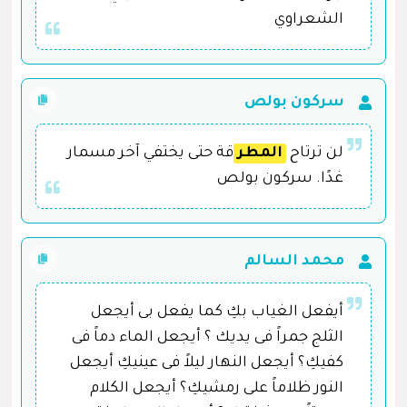
الشعراوي
سركون بولص
لن ترتاح
المطر
قة حتى يختفي آخر مسمار
غدًا. سركون بولص
محمد السالم
أيفعل الغياب بكِ كما يفعل بى أيجعل
الثلج جمراً فى يديك ؟ أيجعل الماء دماً فى
كفيكِ؟ أيجعل النهار ليلاً فى عينيكِ أيجعل
النور ظلاماً على رمشيكِ؟ أيجعل الكلام