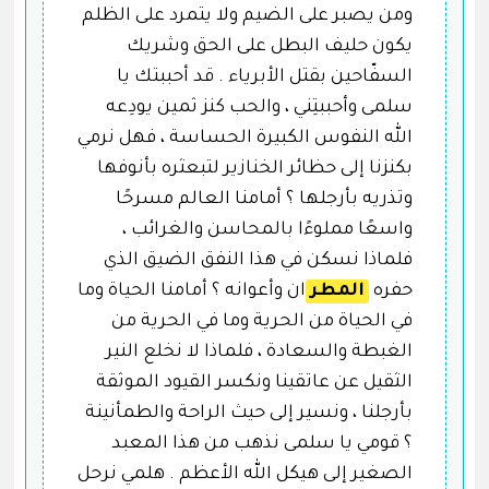
ومن يصبر على الضيم ولا يتمرد على الظلم
يكون حليف البطل على الحق وشريك
السفّاحين بقتل الأبرياء . قد أحببتك يا
سلمى وأحببتِني ، والحب كنز ثمين يودِعه
الله النفوس الكبيرة الحساسة ، فهل نرمي
بكنزنا إلى حظائر الخنازير لتبعثره بأنوفها
وتذريه بأرجلها ؟ أمامنا العالم مسرحًا
واسعًا مملوءًا بالمحاسن والغرائب ،
فلماذا نسكن في هذا النفق الضيق الذي
حفره
المطر
ان وأعوانه ؟ أمامنا الحياة وما
في الحياة من الحرية وما في الحرية من
الغبطة والسعادة ، فلماذا لا نخلع النير
الثقيل عن عاتقينا ونكسر القيود الموثقة
بأرجلنا ، ونسير إلى حيث الراحة والطمأنينة
؟ قومي يا سلمى نذهب من هذا المعبد
الصغير إلى هيكل الله الأعظم . هلمي نرحل