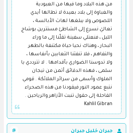
من هذه البلاد وما فيها من العبودية
والغباوة إلى بلاد بعيدة لا تطالها أيدي
اللصوص ولا يبلغها لهاث الأبالسة ،
تعاليْ نسرع إلى الشاطئ مستترين بوشاح
الليل ، فنعتلي سفينة تقلّنا إلى ما وراء
البحار ، وهناك نحيا حياة مكتنفة بالطهر
والتفاهم ، فلا تنفثنا الثعابين بأنفاسها ،
ولا تدوسنا الضواري بأقدامها . لا تترددي يا
سلمى ، فهذه الدقائق أثمن من تيجان
الملوك وأسمى من سرائر الملائكة . قومي
نتبع عمود النور فيقودنا من هذه الصحراء
القاحلة إلى حقول تنبت الأزاهر والرياحين .
Kahlil Gibran
جبران خليل جبران