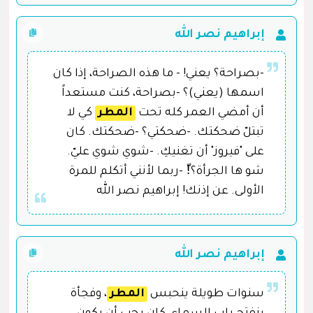
إبراهيم نصر الله
-بصراحة؟ يعني! - ما هذه الصراحة، إذا كان
اسمها (يعني)؟ -بصراحة، كنت مستعداً
أن أمضي العمر كله تحت
المطر
كي لا
تبتلّ ضحكتك. -ضحكتي؟ -ضحكتك. كان
على "فيروز" أن تغنيكِ. -شوي شوي عليّ.
شو ها الجرأة؟!ّ -ربما لأنني أتكلم للمرة
الأولى. عن إذنك! إبراهيم نصر الله
إبراهيم نصر الله
سنوات طويلة ينحبس
المطر
، وفجأة