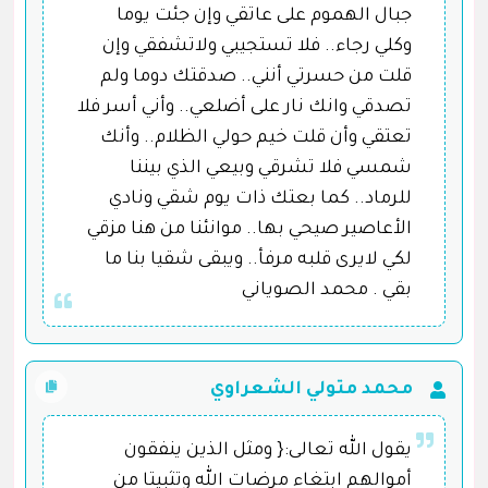
جبال الهموم على عاتقي وإن جئت يوما
وكلي رجاء.. فلا تستجيبي ولاتشفقي وإن
قلت من حسرتي أنني.. صدقتك دوما ولم
تصدقي وانك نار على أضلعي.. وأني أسر فلا
تعتقي وأن قلت خيم حولي الظلام.. وأنك
شمسي فلا تشرقي وبيعي الذي بيننا
للرماد.. كما بعتك ذات يوم شقي ونادي
الأعاصير صيحي بها.. موانئنا من هنا مزقي
لكي لايرى قلبه مرفأ.. ويبقى شقيا بنا ما
بقي . محمد الصوياني
محمد متولي الشعراوي
يقول الله تعالى:{ ومثل الذين ينفقون
أموالهم ابتغاء مرضات الله وتثبيتا من