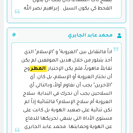
ينفتح باب السماء، كان يجب أن يكون
القحط كي يكون السيل . إبراهيم نصر الله
محمد عابد الجابري
اذاً فالتقابل بين "العروبة" و "الإسلام" الذي
أخذ يتبلور من خلال هذين الموقفين لم يكن
تقابلاً ماهوياً، فلم يكن الإختيار
المطر
وح
أن نختار العروبة أو الإسلام، بل كان: أي
"الآخرين" يجب أن نقاوم أولاً، وبالتالي أي
السلاحين يجب أن نحرك في البداية: سلاح
العروبة أم سلاح الإسلام؟ فالثنائية إذاً لم
تكن ثنائية على صعيد الهوية بل كانت على
مستوى الأداة التي ينبغي تحريكها للدفاع
عن الهوية وحمايتها. محمد عابد الجابري