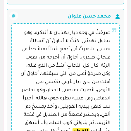
محمد حسن علوان
صرختُ في وجه ديار بهذيان لا أتذكره، وهو
يحاول تهدئتي. كنتُ لا أحاولُ أن أتمالكَ
نفسي. شعرتُ أني أدفع شيئاً ثقيلاً جداً في
فتحاتِ صدري. أحاولُ أن أخرجه من ثقوب
الرئة. كان كل انتحابٍ أشدَّ من الذي قبله،
وكل صرخةٍ أعلى من التي سبقتها، أحاولُ أن
أفلت من يدي ديار لأرمي بنفسي على
الأرض، لأضربَ بقبضتي الجدار، وهو يحاصر
اندفاعي وفي عينيه نظرة خوفٍ هائلة. أخيراً
ثبت كتفي بيديه القويتين، وأخذ يمسحُ دم
أنفي، ويحشر قطعةً من المنديل في فتحة
النزيف، ثم يناولني كوب الماء، وأنا أشهق