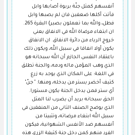
أنفسهم كمثل جنّة بربوة أصابها وابل
فآتت أكلها ضعفين فان لم يصبها وابل
فطل، والله بما تعملون بصير} البقرة 265.
ان ابتغاء مرضاة الله في الانفاق يعني
خروج الرياء من دائرة الانفاق. ان الانفاق
يكون أولا انفاقا في سبيل الله، ويكون ذلك
باعتقاد النفس الجازم أن الله سبحانه هو
الذي وهب المؤمن ماله ودمه، والجنة تطلق
في اللغة: على المكان الذي يوجد به زرع
كثيف أخضر يستر من يدخله، ومنها: " جنّ"
أي ستر فمن يدخل الجنة يكون مستورا.
الحق سبحانه بريد أن يضرب لنا المثل
الذي يوضح الصنف الثاني من المنفقين في
سبيل الله ابتغاء مرضاته، وتثبيتا من
أنفسهم ضد الأنفس الشهوانية، فيكون
الفرد منهم كمن دخل جنة كثيفة الزرع، هذه