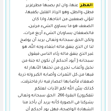
المطر
عنها، وان لم يصبها مطرغزير
فطل، والطل، وهو الرذاذ القليل يكفيها،
لتؤتي ضعفين من انتاجها، واذا كان
الضعف هو ما يساوي الشيء مرتين،
فالضعفان يساويان الشيء أربع مرات،
ولكن الحق سبحانه وتعالى يريد أن يوضح
لنا ان الذي ينفق ماله ابتغاء وجه الله، هو
غير الذي ينفق ماله رئاء الناس فيقول
سبحانه:{ أيود أحدكم أن تكون له جنة من
نخيل وأعناب تجري من تحتها الأنهار له
فيها من كل الثمرات وأصابه الكبر وله ذرية
ضعفاء فأصابها اعصار فيه نار فاحترقت،
كذلك يبيّن الله لكم الآيات لعلكم
تتفكرون} البقرة 266. الحق سبحانه وتعالى
يشركنا في الصورة كأنه يريد أن يأخذ منا
الشهادة الواضحة، فهل يود أحدكم أن