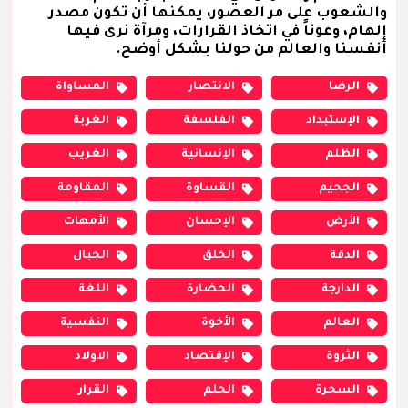
والشعوب على مر العصور، يمكنها أن تكون مصدر
إلهام، وعوناً في اتخاذ القرارات، ومرآة نرى فيها
أنفسنا والعالم من حولنا بشكل أوضح.
الرضا
الانتصار
المساواة
الإستبداد
الفلسفة
الغربة
الظلم
الإنسانية
الغريب
الجحيم
القساوة
المقاومة
الأرض
الإحسان
الأمهات
الدقة
الخلق
الجبال
الدارجة
الحضارة
اللغة
العالم
الأخوة
النفسية
الثروة
الإقتصاد
الاولاد
السحرة
الحلم
القرار