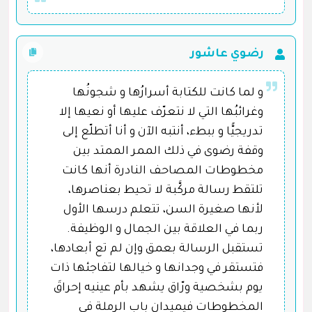
رضوي عاشور
و لما كانت للكتابة أسرارُها و شجونُها
وغرائبُها التي لا نتعرّف عليها أو نعيها إلا
تدريجيًّا و ببطء، أنتبه الآن و أنا أتطلّع إلى
وقفة رضوى في ذلك الممر الممتد بين
مخطوطات المصاحف النادرة أنها كانت
تلتقط رسالة مركَّبة لا تحيط بعناصرها،
لأنها صغيرة السن، تتعلم درسها الأول
ربما في العلاقة بين الجمال و الوظيفة.
تستقبل الرسالة بعمق وإن لم تع أبعادها،
فتستقر في وجدانها و خيالها لتفاجئها ذات
يوم بشخصية ورّاق يشهد بأم عينيه إحراقَ
المخطوطات فيميدان باب الرملة في