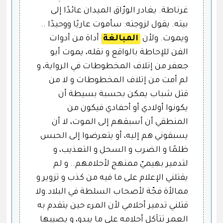
غرناطة. يغادر الورّاق الميدان عائدًا إلى
بيته. يقول لزوجته: سأموت عاريًا ووحيدًا ..
ويموت. ولأن
المبالغة
أداة من أدوات
الفن للإحاطة بالواقع و نقله، يموت أبو
جعفر من إتلاف المخطوطات في الرواية، و
لم أمت من إتلاف المخطوطات و لا من
قتل شباب يمكن بحسبة بسيطة أن
يكونوا أولادي أو أحفادي فيكون من
المنطقي أن أسبقهم إلى الموت، لا أن
يسبقوني هم إليه، أو يتعرضوا إلى الحبس
ظلمًا و الضرب و السحل و التعذيب، و
لتدمير بهيميّ ممنهج لأحلامهم.. و لم
يقتلني الإعلام على ما فيه من كذب و تزوير و
ممالأة فجّة لأصحاب السلطة في البلاد.ولا
قتلني تدمير أحلامي لأن المرء حين يتقدم به
العمر تتآكل أحلامه على ما يبدو، و يصيبها