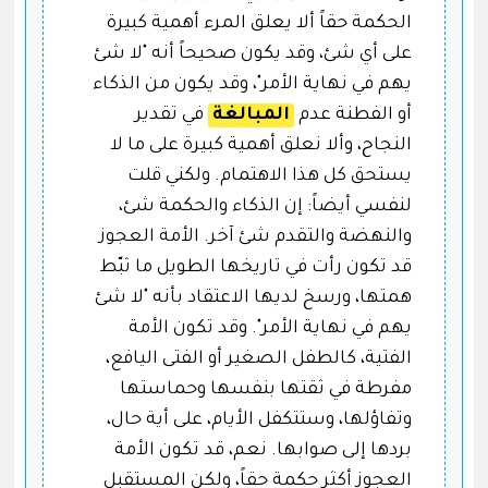
الحكمة حقاً ألا يعلق المرء أهمية كبيرة
على أي شئ، وقد يكون صحيحاً أنه "لا شئ
يهم في نهاية الأمر"، وقد يكون من الذكاء
أو الفطنة عدم
المبالغة
في تقدير
النجاح، وألا نعلق أهمية كبيرة على ما لا
يستحق كل هذا الاهتمام. ولكني قلت
لنفسي أيضاً: إن الذكاء والحكمة شئ،
والنهضة والتقدم شئ آخر. الأمة العجوز
قد تكون رأت في تاريخها الطويل ما ثبّط
همتها، ورسخ لديها الاعتقاد بأنه "لا شئ
يهم في نهاية الأمر". وقد تكون الأمة
الفتية، كالطفل الصغير أو الفتى اليافع،
مفرطة في ثقتها بنفسها وحماستها
وتفاؤلها، وستتكفل الأيام، على أية حال،
بردها إلى صوابها. نعم، قد تكون الأمة
العجوز أكثر حكمة حقاً، ولكن المستقبل