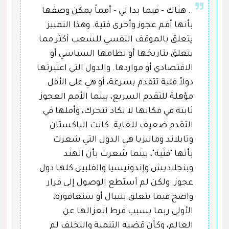
.. هناك - فيما بدا لي - أمماً يمكن وصفها
بأنها أمم عجوز وأخرى فتية. وهذا التمييز
يتعلق بالموقف النفسي للشعب أكثر مما
يتعلق بتاريخها أو نظامها السياسي أو
الاقتصادي أو مواردها. والدول التي اعتبرتها
دولاً فتية تتقدم بسرعة، أو هي على الأقل
مؤهلة للتقدم السريع، بينما الأمم العجوز
ثابتة في مكانها لا تكاد تتحرك، وأملها في
التقدم ضعيف للغاية. كانت الباكستان
وتايلاند وماليزيا هي الدول التي شعرت
بأنها "فتية"، بينما شعرت بأن الهند
وبنجلاديش وإندونيسيا والفلبين كلها دول
عجوز. ولكن لم أستطع الوصول إلى قرار
واضح فيما يتعلق بنيبال أو سنغافورة،
الأولى ربما بسبب فرط انعزالها عن
العالم، وكأن قضية التنمية والتخلف لم