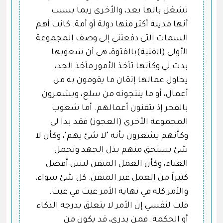
تشغل بالها بعد، والأخرى ربما بسبب
أنها مدينة أكثر منها دولة أو أمة. كانت أهم
السمات التي دفعتني إلى وصف المجموعة
الأولى (الفتية)بالفتوة، هي أن شعوبها
بدت لي وكأنها تأخذ الأمور مأخذ الجد،
يحاول عمالها إتقان ما يقومون به من
أعمال، أو ما ينتجونه من سلع، ويشعرون
بالفخر إذ يتقنون أعمالهم. أما شعوب
المجموعة الأخرى (العجوز) فقد بدا لي
وكأنهم يشعرون بأنه "لا شئ يهم"، وكأن لا
شئ يستحق منهم بذل الجهد وتحمل
العناء، وكأن العمل المتقن ليس أفضل
كثيراً من العمل غير المتقن: كل شئ سواء،
والأمر كله في نهاية الأمر عيث في عبث.
قلت لنفسي إن الأمر لا يتعلق يدرجة الذكاء
أو الحكمة. فمن يدري، قد يكون من