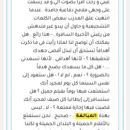
عيني و رحت أقرأ بصوت آلي و قد رسمت
على وجهي ملامح دفاعية جامدة . عندما
انتهيت علق المدرب ببعض الكلمات
التشجيعية و حاول أن يبدو غير مندهش
من رغبتي الأخيرة السافرة . - هذا رائع . هل
يمكنك أن توضح لنا لماذا رأيت في ما ذكرت
أهدافاً تستحق أن تبذل أقصى جهدك
لتحقيقها ؟ - لأنها أهدافي . لأنها تسعدني
... - هل كل ما يسعدك يصبح هدفاً
بالضرورة ؟ - نعم , لم لا ! - هل ستعود إلى
نفس السينما كل يوم لمجرد أنك
استمتعت فيها يوماً بفيلم جميل ؟ هل
ستسافر إلى إيطاليا كل صيف لمجرد أنك
قضيت فيها إجازة ممتعة ؟ - لا , ليس
بهذة
المبالغة
. - صحيح . نحن نستمتع
بالأفلام الجميلة و البلدان الجميلة و لكننا