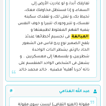
تفارقك أبدا، و لو غادرت الأرض إلى
السماء، و إذا فستظل مخاوفك معك،
تحيط بك، و تملى لك، و تفقدك سكينه
نفسك، و تتبر وجودك تتبيرا و خوف النفس
ينميه الفهم المغلوط لطبيعتها و
المبالغة
فى تجسيم أخطائها عندئذ
يلفح الضمير نوع ردئ قاس من الشعور
الحاد بالإثم، يشطر الذات الواحدة
شطريين، و يقسمها إلى معسكريين .. و
يشعل فى الشخص الواحد المنقسم على
ذاته "حربا أهليه" مضنيه . خالد محمد خالد
عبد الله الغذامي
مقولة (الغزو الثقافي) ليست سوى مقولة