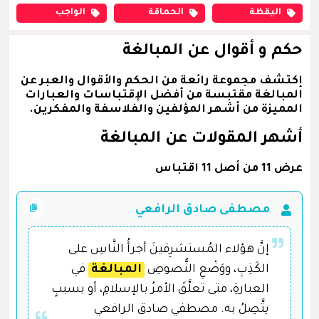
اليقظة
الحماقة
الواجب
حكم و أقوال عن المبالغة
إكتشف مجموعة رائعة من الحكم والأقوال والعبر عن
المبالغة مقتبسة من أفضل الإقتباسات والعبارات
المميزة من أشهر المؤلفين والفلاسفة والمفكرين.
أشهر المقولات عن المبالغة
عرض 11 من أصل 11 اقتباس
مصطفى صادق الرافعي
إنَّ هؤلاء المُستشرِقينَ أجرأُ النَّاسِ على
الكَذِبِ، ووَضْعِ النُّصوصِ
المبالغة
ِ في
العبارةِ، متى تعلَّقَ الأمرُ بالإسلامِ، أو بسببٍ
يتَّصِلُ به. مصطفي صادق الرافعي