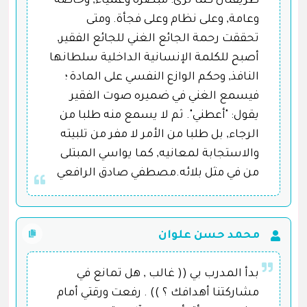
طريقتان كما ترى: مبصرة وعمياء, وخاصة
وعامة, وعلى نظام وعلى فجأة. ومتى
تحققت رحمة الجائع الغني للجائع الفقير,
أصبح للكلمة الإنسانية الداخلية سلطانها
النافذ, وحكم الوازع النفسي على المادة ؛
فيسمع الغني في ضميره صوت الفقير
يقول: "أعطني". ثم لا يسمع منه طلبا من
الرجاء, بل طلبا من الأمر لا مفر من تلبيته
والاستجابة لمعانيه, كما يواسي المبتلى
من في مثل بلائه.مصطفي صادق الرافعي
محمد حسن علوان
بدأ المدرب بي (( غالب , هل تمانع في
مشاركتنا أهدافك ؟ )) . رفعت ورقتي أمام