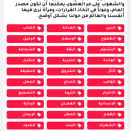
والشعوب على مر العصور، يمكنها أن تكون مصدر
إلهام، وعوناً في اتخاذ القرارات، ومرآة نرى فيها
أنفسنا والعالم من حولنا بشكل أوضح.
الدين
العدالة
الكتاب
الطموح
الإسلام
الرحيل
التشاؤم
الثقة
الشجاعة
الوحدة
التجربة
التكرار
الثأر
الشروق
الحقيقة
الواجب
الخداع
الجهل
الاختيار
الثروة
التشجيع
الإنسانية
الغفران
البداية
الظلام
المطر
الإيمان
الشعراء
البنت
الحدود