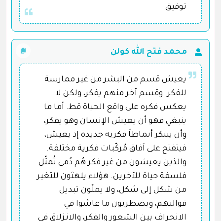
توفيق
محمد فتح الله كولن
يعيش قسم من البشر من غير ممارسة
للفكر. وقسم آخر منهم يفكر، ولكن لا
يعكس فكره على واقع الحياة قط. أما ما
ينبغي فهو أن يعيش الإنسان وهو يفكر،
وأن يبتكر أنماطاً فكرية جديدة إذ يعيش،
فيتفتح على آفاق مُركّبات فكرية مختلفة.
والذين يعيشون من غير فكر هُم دُمى تُمثّل
فلسفة حياة للآخرين. هؤلاء يلهثون للتغير
من شكل إلى شكل، ولا يملّون تبديل
قوالبهم، ويضطربون ما عاشوا في
الانحراف بين الشعور والفكر، والانـزلاق في