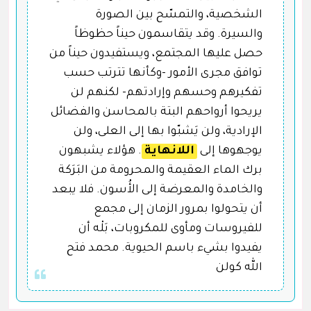
الشخصية، والتمسّح بين الصورة
والسيرة. وقد يتقاسمون حيناً حظوظاً
حصل عليها المجتمع، ويستفيدون حيناً من
توافق مجرى الأمور -وكأنها تترتب حسب
تفكيرهم وحسهم وإرادتهم- لكنهم لن
يريحوا أرواحهم البتة بالمحاسن والفضائل
الإرادية، ولن يَشبّوا بها إلى العلى، ولن
يوجهوها إلى
اللانهاية
. هؤلاء يشبهون
برك الماء العقيمة والمحرومة من البَرَكة
والخامدة والمعرضة إلى الأُسون. فلا يبعد
أن يتحولوا بمرور الزمان إلى مجمع
للفيروسات ومأوى للمكروبات، بَلْه أن
يفيدوا بشيء باسم الحيوية. محمد فتح
الله كولن