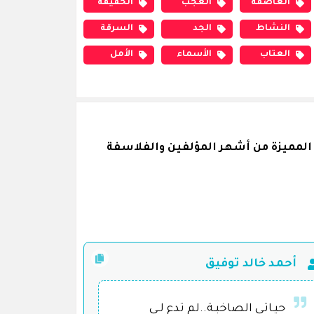
العاصفة
العجب
الحقيقة
النشاط
الجد
السرقة
العتاب
الأسماء
الأمل
لمميزة من أشهر المؤلفين والفلاسفة
أحمد خالد توفيق
حيـاتـي الصاخبـة..لم تدع لــي