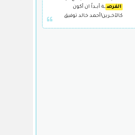
الفرص
ــة أبــداً ان أكون
كالآخــرين!أحمد خالد توفيق