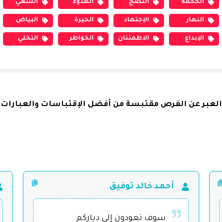
الحكمة
النضج
الهدوء
السعي
النهار
الإجتهاد
الحيرة
البياض
الإبداع
الاطمئنان
الخواطر
التخلي
العبر عن الفرص مقتبسة من أفضل الإقتباسات والعبارات ا
أحمد خالد توفيق
سوف تعودون إلى دياركم