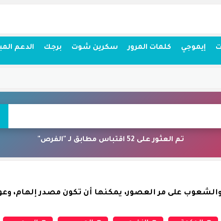
ت
إيموجي
كلمات المرور
سكرين شوت
برجك
الدعم المب
تم العثور على 52 اقتباس مطابق لـ "الفرص"
الشعوب على مر العصور، يمكنها أن تكون مصدر إلهام، وعوناً