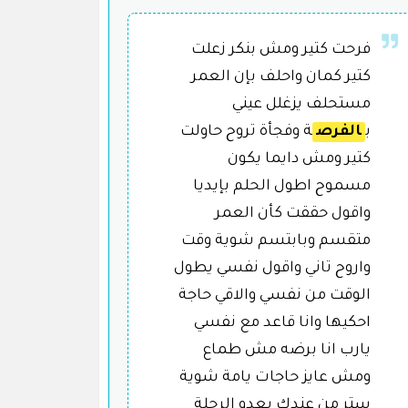
فرحت كتير ومش بنكر زعلت
كتير كمان واحلف بإن العمر
مستحلف يزغلل عيني
ب
الفرص
ة وفجأة تروح حاولت
كتير ومش دايما يكون
مسموح اطول الحلم بإيديا
واقول حققت كأن العمر
متقسم وبابتسم شوية وقت
واروح تاني واقول نفسي يطول
الوقت من نفسي والاقي حاجة
احكيها وانا قاعد مع نفسي
يارب انا برضه مش طماع
ومش عايز حاجات يامة شوية
ستر من عندك يعدو الرحلة