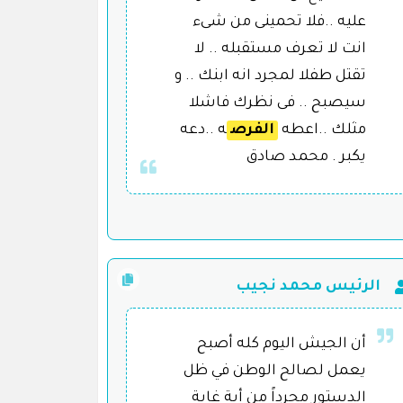
عليه ..فلا تحمينى من شىء
انت لا تعرف مستقبله .. لا
تقتل طفلا لمجرد انه ابنك .. و
سيصبح .. فى نظرك فاشلا
مثلك ..اعطه
الفرص
ه ..دعه
يكبر . محمد صادق
الرئيس محمد نجيب
أن الجيش اليوم كله أصبح
يعمل لصالح الوطن في ظل
الدستور مجرداً من أية غاية