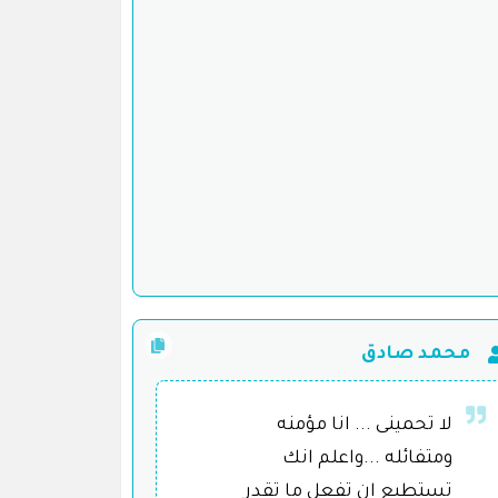
محمد صادق
لا تحمينى ... انا مؤمنه
ومتفائله ...واعلم انك
تستطيع ان تفعل ما تقدر