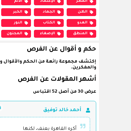
المطر
الإعتماد
الألم
الظن
الجهاد
الخبر
العدو
الكتاب
النور
المنطق
الإصغاء
المجنون
حكم و أقوال عن الفرص
إكتشف مجموعة رائعة من الحكم والأقوال و
والمفكرين.
أشهر المقولات عن الفرص
عرض 30 من أصل 52 اقتباس
أحمد خالد توفيق
أكره القاهرة بعنف، لكنها