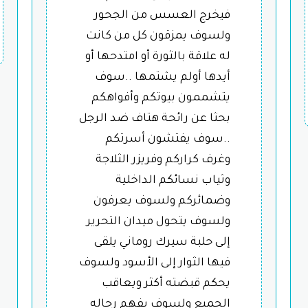
فيخرج العسس من الجحور
ولسوف يمزقون كل من كانت
له علاقة بالثورة أو امتدحها أو
أيدها أولم يشتمها ..سوف
يتشممون بيوتكم وأفواهكم
بحثا عن رائحة هتاف ضد الرجل
..سوف يفتشون أسرتكم
وغرف كراركم وفريزر الثلاجة
وثياب نسائكم الداخلية
وضمائركم ولسوف يعرفون
ولسوف يتحول ميدان التحرير
إلى حلبة سيرك روماني يلقى
فيها الثوار إلى الأسود ولسوف
يحكم قبضته أكثر ويعاقب
الجميع ولسوف يفهم رجاله