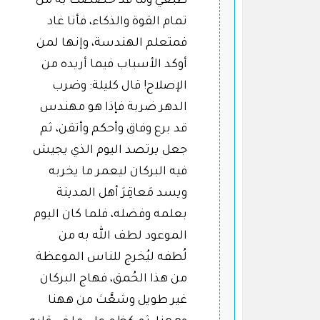
طبعي وما قد خُصصت به من
تمام القوة والذكاء، فأنا غاد
فمتعلم الهندسة، وإنها لمن
أوكد الأسباب فيما أريده من
الإصلاح! قال كليلة: وضرب
الدهر ضربة فإذا هو مهندس
قد برع وفاق وأحكم وأتقن، ثم
جعل يرتصد اليوم الذي يجيش
فيه البركان ليعمر ما يخربه
ويسد مَعاقِرَ أهل المدينة
بعلمه وفضله، فلما كان اليوم
الموعود لطف الله به من
لُطفه ليُخرج للناس الموعظة
من هذا الحُمق، فهاج البركان
غير طويل وشعَّث من ههنا