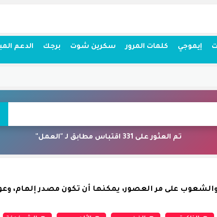
ت
إيموجي
كلمات المرور
سكرين شوت
برجك
الدعم المب
تم العثور على 331 اقتباس مطابق لـ "العمل"
الشعوب على مر العصور، يمكنها أن تكون مصدر إلهام، وعوناً