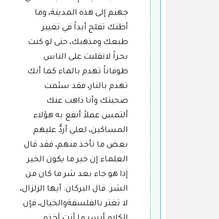
جهنم إلى هذه المدينة، وما
أظنك تفلح أبداً في تغيير
طبعك ومذهبك، حتى لو كنت
بحراً لانقلبت على الناس
طوفاناً تهدم بالماء كما أنك
تهدم بالنار، فقد سئمت
صحبتك وأنا ذاهب عنك
ألتمس عملاً أنفع به هؤلاء
المساكين، لعلي أردُّ عليهم
بعض ما تأخذ منهم، فقد قال
العلماء إن خير ما يكون الخير
إذا هو جاء بعد شر ما كان من
الشر. قال البركان: أيها الزلزال،
لا تغتر بالفلسفةوالخيال، فإن
الكلام أيسر ما أنت آخذه