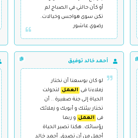
أو كأن حالتي في الصباح لم
تكن سوى هواجس وخيالات.
رضوي عاشور
أحمد خالد توفيق
لو كان بوسعنا أن نختار
زملاءنا فى
العمل
لتحولت
الحياة إلى جنة صغيرة .. أن
تختار بيئتك و أبويك و زملائك
فى
العمل
و ربما
رؤسائك..هكذا تصير الحياة
أجمل من أن تصدق. أحمد خالد