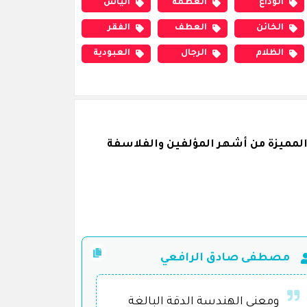
الوداع
العظمة
اليأس
الخائن
العطف
الفقر
الظلام
الرجال
العبودية
لمميزة من أشهر المؤلفين والفلاسفة
مصطفى صادق الرافعي
ومعنى الهندسة الدقة البالغة