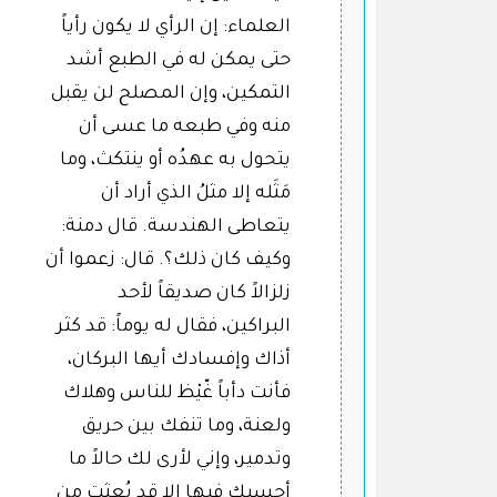
العلماء: إن الرأي لا يكون رأياً
حتى يمكن له في الطبع أشد
التمكين، وإن المصلح لن يقبل
منه وفي طبعه ما عسى أن
يتحول به عهدُه أو ينتكث، وما
مَثَله إلا مثلُ الذي أراد أن
يتعاطى الهندسة. قال دمنة:
وكيف كان ذلك؟. قال: زعموا أن
زلزالاً كان صديقاً لأحد
البراكين، فقال له يوماً: قد كثر
أذاك وإفسادك أيها البركان،
فأنت دأباً غّيْظ للناس وهلاك
ولعنة، وما تنفك بين حريق
وتدمير، وإني لأرى لك حالاً ما
أحسبك فيها إلا قد بُعثت من