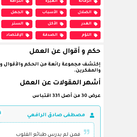
الزمالة
الغيرة
النزاهة
الضلال
الأسباب
الجهل
الغدر
الأكل
الستر
اللؤم
الصدفة
الإقتصاد
حكم و أقوال عن العمل
إكتشف مجموعة رائعة من الحكم والأقوال و
والمفكرين.
أشهر المقولات عن العمل
عرض 30 من أصل 331 اقتباس
مصطفى صادق الرافعي
فمن لم يدرس طبائع القلوب