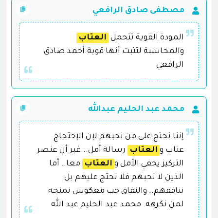
مصطفى صادق الرافعي
المودة القوية تتحمل
العتاب
والمحاسبة لتثبت أنها قوية.أحمد صادق
الرافعي
محمد عبد الحليم عبدالله
إننا نحتج على من نحبهم لإن الإحتجاج
عتاب و
العتاب
رسالة أمل...غير أن عنصر
التركيز يخفي الأمل و
العتاب
معا.. أما
الذين لا نحبهم فلا نحتج عليهم بل
ننافقهم.. والنفاق حب معكوس نمنحه
لمن نكرهه. محمد عبد الحليم عبد الله