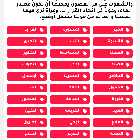
والشعوب على مر العصور، يمكنها أن تكون مصدر
إلهام، وعوناً في اتخاذ القرارات، ومرآة نرى فيها
أنفسنا والعالم من حولنا بشكل أوضح.
الخبر
المشورة
القرابة
القسوة
الشات
التحدي
الفطنة
المسامحة
التفكير
الضيف
القدر
الدعوات
الحاضر
المصرية
الإهمال
الخمول
الهلاك
العدالة
الثروة
الساعة
العصور
العيد
الهزيمة
اليقين
العلاج
الوحي
الطريق
الصحة
الضجر
الظلام