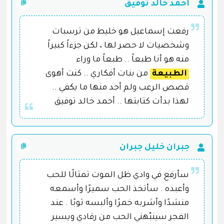
أحمد خالد توفيق
رفعت إسماعيل هو خليط من ترسبات
وشخصيات لا حصر لها ، لكن جزءاً كبيراً
منه هو أنا طبعاً .. طبعاً ما وراء
الطبيعة
من بنات أفكاري .. كنت أهوى
قصص الرعب ولم أجد منها ما يكفي ..
لهذا بدأت كتابتها .. أحمد خالد توفيق
جبران خليل جبران
سأرفع في وادي ظل الموت تمثالًا للحب
وأعبده . سأتخذ الحب سميرًا وأسمعه
منشدًا وأشربه خمرًا وألبسه ثوبًا . عند
الفجر سينبّهني الحب من رقادي ويسير