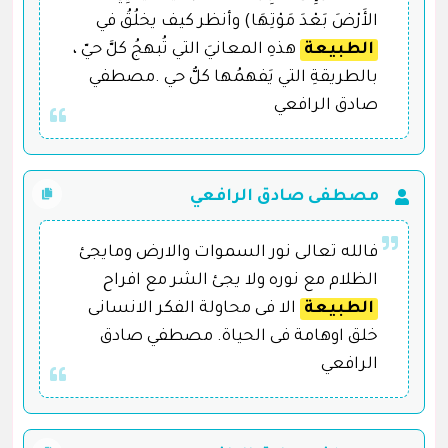
الأَرْضَ بَعْدَ مَوْتِهَا) وأنظر كيف يخلُقُ في
الطبيعة
ِ هذهِ المعانيَ التي تُبهجُ كلَّ حيّ ،
بالطريقةِ التي يَفهمُها كلُّ حي .مصطفي
صادق الرافعي
مصطفى صادق الرافعي
فالله تعالى نور السموات والارض ومايجئ
الظلام مع نوره ولا يجئ الشر مع افراح
الطبيعة
الا فى محاولة الفكر الانسانى
خلق اوهامة فى الحياة. مصطفي صادق
الرافعي