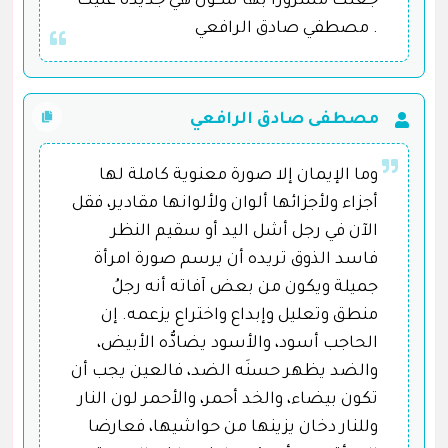
جعلك مسرورا بها لتكون هي جديدة عليك
. مصطفي صادق الرافعي
مصطفى صادق الرافعي
وما الإيمان إلا صورة معنوية كاملة لها
أجزاء ولأجزائها ألوان ولألوانها مقادير، فقل
الآن في رجل أشل اليد أو سقيم النظر
فاسد الذوق تريده أن يرسم صورة امرأة
جميلة ويكون من بعض آفاته أنه رجلُ
منطق وتعليل وإبداع واختراع يزعمه. إن
الحاجب أسود، والأسود يضادُّه الأبيض،
والضد يظهر حسنَه الضد، فالعين يجب أن
تكون بيضاء، والخد أحمر، والأحمر لون النار
وللنار دخان يزينها من حواشيها، فعارضا