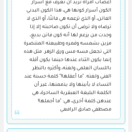
أعصاب امرأة تريد أن تعرف مع أسرار
الكون أسرار كونها هي، هذا الكون البدني
الفاتن، أو الذي تزعمه هي فاتنًا، أو الذي لا
ترضاه ولا ترضى أن تكون صاحبته إلا إذا
وجدت من يزعم لها أنه كون فاتن بديع،
مزين بشمسه وقمره وطبيعته المتنضرة
التي تجعل مسه مس ورق الزهر. مثل هذه
إنما يكون الثناء عندها حينما يكون أقله
باللسان العلمي ولغته، وأكثره بالنظر
الفني ولغته. "ما أعقلها!" كلمة حسنة عند
النساء لا يأبينها ولا يذممنها، غير أن
الكلمة البليغة العبقرية الساحرة، هي
عندهن كلمة أخرى، هي: "ما أجملها!
مصطفي صادق الرافعي