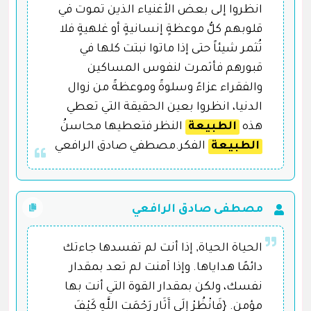
انظروا إلى بعض الأغنياء الذين تموت في
قلوبهم كلُّ موعظةٍ إنسانيةٍ أو غلهيةٍ فلا
تُثمر شيئاً حتى إذا ماتوا نبتت كلها في
قبورهم فأثمرت لنفوس المساكين
والفقراء عزاءً وسلوةً وموعظةً من زوال
الدنيا، انظروا بعين الحقيقة التي تعطي
هذه
الطبيعة
النظر فتعطيها محاسنُ
الطبيعة
الفكر.مصطفي صادق الرافعي
مصطفى صادق الرافعي
الحياة الحياة, إذا أنت لم تفسدها جاءتك
دائمًا هداياها. وإذا آمنت لم تعد بمقدار
نفسك، ولكن بمقدار القوة التي أنت بها
مؤمن. {فَانْظُرْ إِلَى آَثَارِ رَحْمَتِ اللَّهِ كَيْفَ