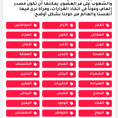
والشعوب على مر العصور، يمكنها أن تكون مصدر
إلهام، وعوناً في اتخاذ القرارات، ومرآة نرى فيها
أنفسنا والعالم من حولنا بشكل أوضح.
الفخر
الأيام
المواطنين
المقابل
الكون
العزاء
الوزن
الأخت
الأمان
الصحة
التجبر
العلاقة
الكذب
المنام
الاكتشاف
الشعراء
الرجال
الحنين
الصراحة
الذكريات
الفقير
النصح
الضجر
البياض
الفناء
الوجود
اليقين
الزواج
الخواطر
الاطمئنان