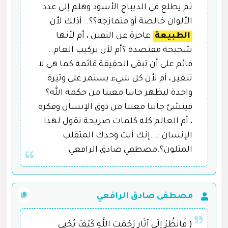
ثم يطلع في الديباج الأسود وهلم إلى عدد
الألوان خالصة أو متمازجة؟؟.. أذلك لأن
الطبيعة
عاجزة عن التفنن ، أم لأنها
شحيحة مقتصدة ؟أم لأن تركيب العام..
قائم على أن تبقى الحقيقة قائمة كما هي لا
تتغير ، أم لأن كل شيء يستمر على وتيرة.
واحدة ليظهر جانبا معينا من حكمة الله؟
فينشئ جانبا معينا من ذوق الإنسان وفكره
، أم العالم كله كلمات صريحة تقول لهذا
الإنسان :...إنك أنت وحدك المتقلب
المتلون؟.مصطفي صادق الرافعي
مصطفى صادق الرافعي
( فَانظُرْ إِلَى آثَارِ رَحْمَت اللَّهِ كَيْفَ يُحْيِي