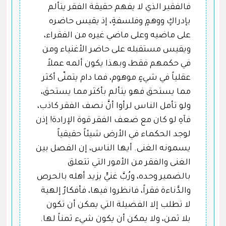
فالفقير الذي لا يفهم حقيقة الفقر يتألم
بإدراكٍ ووهمٍ وفلسفةٍ، إذ يقيس حاضره
على ماضيه وعلى ماضي غيره من الفقراء،
ويقيس مستقبله على حاضر الأغنياء ومن
في حكمهم فقط، وبهذا يكون ألمه عملاً
عقلياً في شيءٍ موهوم، فما دام يتمنّى أكثر
مما يستحق فهو يتألم بأكثر مما يستحق،
ولو تأمل الناس لرأوا أنَّ نصف الفقر كاذب،
فآهِ لو كان مع ضعف الفقر قوة الإرادة! إذن
لوجد الحكماء في الأرض شيئاً حقيقياً
يسمونه الغنى. أيها الناس، إن الفصل بين
الغنى والفقر من الأمور التي تتعلق
بالضمير وحده، ورُبَّ غنيٍّ يزيد أهله بالحرص
والدَّناءة فقراً، فانظروا فيها، فأفكارٌ إلهية
لا تطلب إلا الفضيلة التي يمكن أن تكون
بلا ثمن، ولا يمكن أن يكون شيء ثمناً لها.