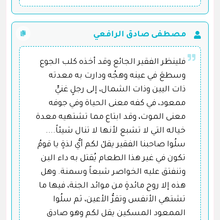
مصطفى صادق الرافعي
فلينظر الفقير الجائع وقد أخذه كلب الجوع
وسطعَ في عينه وهجُه ودارت به معدته
ذات اليين وذات الشمال، إلى رجلٍ غنيٍّ
ممعود، في كفه معنى الحياة وفي جوفه
معنى الموت، وقد ابتاع مما تشتهيه معدة
خياله التي لا تشبع لأنها لا تنال شيئاً....
سلُوا صاحبنا الفقير يقلْ لكم أيُّ لذةٍ يا قومُ
تكون في غير هذا الطعام يُقتل به داء البن
وتنفتق عليه الخواصر شبعاً وسمنة. وهل
هذه إلا روح مائدةٍ من موائد الجنة، فيها ما
تشتهي الأنفس وتقرُّ الأعين، ثم سلُوا
الممعود المسكين يقل لكم وهو صادق