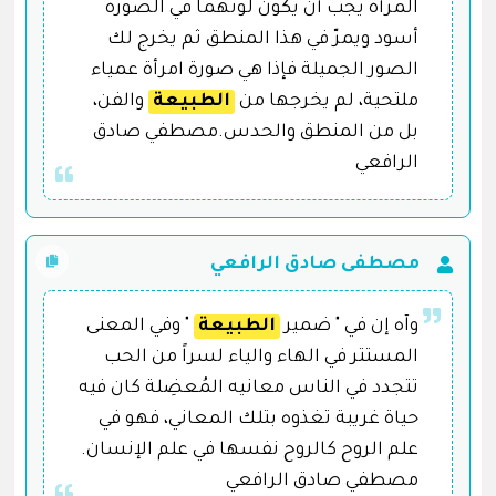
المرأة يجب أن يكون لونهما في الصورة
أسود ويمرّ في هذا المنطق ثم يخرج لك
الصور الجميلة فإذا هي صورة امرأة عمياء
ملتحية، لم يخرجها من
الطبيعة
والفن،
بل من المنطق والحدس.مصطفي صادق
الرافعي
مصطفى صادق الرافعي
وآه إن في " ضمير
الطبيعة
" وفي المعنى
المستتر في الهاء والياء لسراً من الحب
تتجدد في الناس معانيه المُعضِلة كان فيه
حياة غريبة تغذوه بتلك المعاني، فهو في
علم الروح كالروح نفسها في علم الإنسان.
مصطفي صادق الرافعي