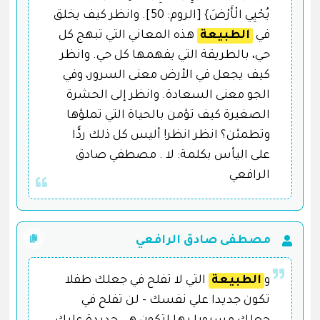
يُحْيِي الْأَرْضَ} [الروم: 50]. وانظر كيف يخلق
في
الطبيعة
هذه المعاني التي تبهج كل
حي، بالطريقة التي يفهمها كل حي. وانظر
كيف يجعل في الأرض معنى السرور، وفي
الجو معنى السعادة. وانظر إلى الحشرة
الصغيرة كيف تؤمن بالحياة التي تملؤها
وتطمئن؟ انظر انظر! أليس كل ذلك ردًّا
على اليأس بكلمة: لا . مصطفي صادق
الرافعي
مصطفى صادق الرافعي
و
الطبيعة
التي لا تفلح في جعلك طفلا
تكون جديدا علي نفسك - لن تفلح في