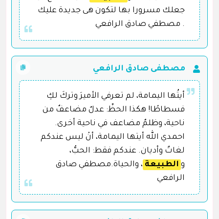
جعلك مسرورا بها لتكون هى جديدة عليك
. مصطفي صادق الرافعي
مصطفى صادق الرافعي
أيتُها اليمامة، لم تعرفي الأميرَ وتركَ لكِ
فسطاطًا! هكذا الحظّ: عدلٌ مضاعفٌ من
ناحية، وظلمٌ مضاعف في ناحية أخرى.
احمدي الله أيتها اليمامة، أنْ ليس عندكم
لغاتٌ وأديان. عندكم فقط: الحبُّ،
و
الطبيعة
، والحياة.مصطفي صادق
الرافعي