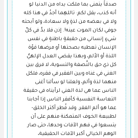
صدقاً يتمنى بما ملكت يداه من الدنيا لو
أنه كذب، يقل لكم: تاللهِما أجدُ في هذا كله
ولا في بعضه من لذةٍ ولا سعادة، ولو أبحته
جوفي لكان الموت عينه!. إذن فلا بدَّ في كلِّ
شيءٍ إنساني من حقيقةٍ باطنةٍ في نفس
الإنسان تعطيه بصحتها أو مرضها قوّة
اللذة أو الألم، وبهذا يقضي العدل الإلهيُّ
كل ذي حق بالنَّصفة والتسوية، لا فرق بين
الغني في غناه وبين الفقير في فقره، فلكل
منهما لذة وألم، ولعلنا لو سألنا أغنى
الناس عما هي لذة الغني لرأيناه في حقيقة
التعاسة النفسية كأفقر الناس إذا أجابنا
عما هو ألم الفقر. وقد فُطر أكثر الخلق-
لطبيعة الخوف المتمكنة منهم على أن
يتسعوا في فهم الآفات وحدها، حتى صار
الوهم الخيالي أكبر الآفات الحقيقية،