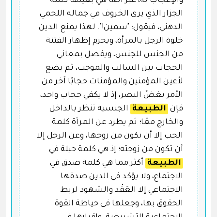
والإعجاب به، غير أنها هي بعينها كلمة
الجزار الذي يرى الخروف في جماله اللحمي
الدهني، فيقول: "سمين!". لهذا يمنع الدين
خلوة الرجل بالمرأة، ويحرم إظهار الفتنة
من الجنس للجنس، ويفصل بمعاني
الحجاب بين السالب والموجب، ثم يضع
لأعين المؤمنين والمؤمنات حجابًا آخر من
الأمر بغضّ البصر، إذ لا يكفي حجاب واحد،
فإن
الطبيعة
الجنسية تنظر بالداخل
والخارج معًا؛ ثم يطرد عن المرأة كلمة
الحب إلا أن تكون من زوجها، وعن الرجل إلا
أن تكون من زوجته؛ إذ هي كلمة حيلة في
الطبيعة
أكثر مما هي كلمة صدق في
الاجتماع، ولا يؤكد في الدين صدقها
الاجتماعي إلا العَقْد والشهود لربط
الحقوق بها، وجعلها في حياطة القوة