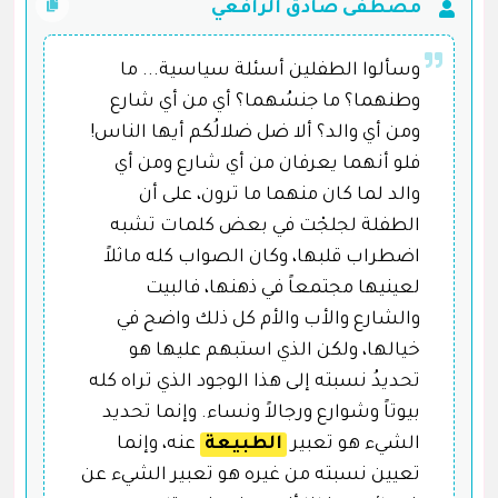
مصطفى صادق الرافعي
وسألوا الطفلين أسئلة سياسية... ما
وطنهما؟ ما جنسُهما؟ أي من أي شارع
ومن أي والد؟ ألا ضل ضلالُكم أيها الناس!
فلو أنهما يعرفان من أي شارع ومن أي
والد لما كان منهما ما ترون، على أن
الطفلة لجلجْت في بعض كلمات تشبه
اضطراب قلبها، وكان الصواب كله ماثلاً
لعينيها مجتمعاً في ذهنها، فالبيت
والشارع والأب والأم كل ذلك واضح في
خيالها، ولكن الذي استبهم عليها هو
تحديدُ نسبته إلى هذا الوجود الذي تراه كله
بيوتاً وشوارع ورجالاً ونساء. وإنما تحديد
الشيء هو تعبير
الطبيعة
عنه، وإنما
تعيين نسبته من غيره هو تعبير الشيء عن