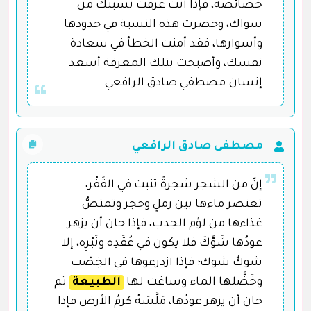
خصائصه، فإذا أنت عرفت نسبتك من
سواك، وحصرت هذه النسبة في حدودها
وأسوارها، فقد أمنت الخطأ في سعادة
نفسك، وأصبحت بتلك المعرفة أسعد
إنسان.مصطفي صادق الرافعي
مصطفى صادق الرافعي
إنّ من الشجر شجرةً تنبت في القَفْر،
تعتصر ماءها بين رملٍ وحجر وتمتصُّ
غذاءها من لؤم الجدب، فإذا حان أن يزهر
عودُها شَوَّكَ فلا يكون في عُقَدِه ونَبْرِه، إلا
شوكٌ شوك؛ فإذا ازدرعوها في الخِصْب
وخَضَّلها الماء وساغت لها
الطبيعة
ُ ثم
حان أن يزهر عودُها، مَلَّسَهُ كرمُ الأرض فإذا