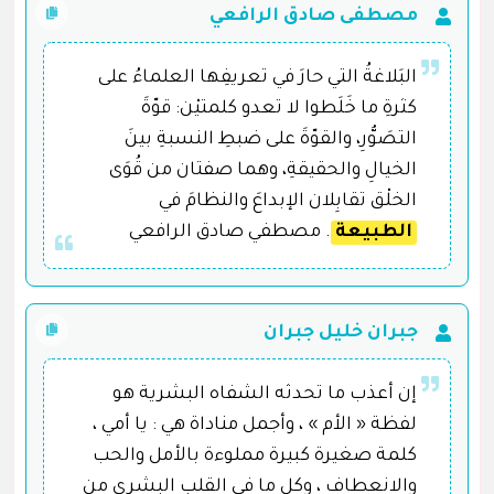
مصطفى صادق الرافعي
البَلاغةُ التي حارَ في تعريفِها العلماءُ على
كثرةِ ما خَلَطوا لا تعدو كلمتيْن: قوّةَ
التصَوُّرِ، والقوّةَ على ضبطِ النسبةِ بينَ
الخيالِ والحقيقةِ، وهما صفتان من قُوَى
الخلْق تقابِلان الإبداعَ والنظامَ في
الطبيعة
. مصطفي صادق الرافعي
جبران خليل جبران
إن أعذب ما تحدثه الشفاه البشرية هو
لفظة « الأم » ، وأجمل مناداة هي : يا أمي ،
كلمة صغيرة كبيرة مملوءة بالأمل والحب
والانعطاف ، وكل ما في القلب البشري من