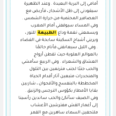
أمامي إلى البرية البعيدة . وعند الظهيرة
سيقودني إلى ظل الأشجار ، فأربض مع
العصافير المحتمية من حرارة الشمس .
وفي المساء سيوقفني أمام المغرب
ويسمعني نغمة وداع
الطبيعة
للنور ،
ويريني أشباح السكينة سابحة في الفضاء
. وفي الليل سيعانقني فأنام حالمًا
بالعوالم العلوية حيث تقطن أرواح
العشاق والشعراء . وفي الربيع سأمشي
والحب جنبًا لجنب مترنمين بين التلول
والمنحدرات متبعين آثار أقدام الحياة
المخططة بالبنفسج والأقحوان ، شاربين
بقايا الأمطار بكؤوس النرجس والزنبق .
وفي الصيف سأتكئ والحب ساندين رأسينا
إلى أغمار القش مفترشين الأعشاب
ملتحفين السماء ساهرين مع القمر