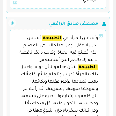
الرافعي
مصطفى صادق الرافعي
وأساس المرأة في
الطبيعة
أساس
بدني لا عقلي، ومن هذا كانت هي المصنع
الذي تُصنع فيه الحياة، وكانت دائمًا ناقصة
لا تتم إلا بالآخر الذي أساسه في
الطبيعة
شأن عقله وشأن قوته. واعتبرْ
ذلك بالمرأة تدرس وتتعلم وتنبُغ، فلو أنك
ذهبت تمدحها بوُفُور عقلها وذكائها،
وتقرظها بنبوغها وعبقريتها، ثم رأتك لم
تلق كلمة ولا إشارة ولا نظرة على جسمها
ومحاسنها؛ لتحول عندها كل مدحك ذمًّا،
وكل ثنائك سخرية؛ فإن النبوغ ههنا في