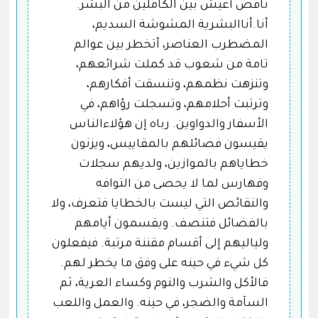
ناقص أعيش بين الكاملين من البشر.
أنا.أناالبشرية المشوشة السديم،
المضطرب العناصر، أتخطر بين عوالم
تامة من شعوب قد كملت شرائعهم،
وتنزهت نظمهم، وتنسقت أفكارهم،
وترتبت أحلامهم، وتسجلت رؤاهم، في
الأسفار والدواوين. رباه إن هؤلاءالناس
يقيسون فضائلهم بالمقاييس، ويزنون
خطاياهم بالموازين، ولديهم سجلات
وفهارس لما لا يحصى من التوافه
والنقائص التي ليست بالخطايا فتعرف، ولا
بالفضائل فتنصف. ويقسمون أيامهم
ولياليهم إلى أقسام مقننة مرتبة. فيفعلون
كل شيء في حينه على وفق ما يخطر لهم.
فالأكل والشرب والنوم وكساء العرية، ثم
السآمة والضجر، في حينه. والعمل واللعب