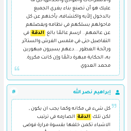
والاستراحات والنوادي والحدائق، كل ما
عليك هو أن تصنع بناء يغري الجميع
بالدخول إلأيه واكتشافه، يأخذهم عن كل
ماحولهم يسلكهم في نظامه ويفصلهم
عن عالمهم.. ارسم عالمًا بالغ
الدقة
في
التفاصيل حتى في ملمس الفرش والستائر
ورائحة العطور ...دعهم يسيرون مبهورين
به، الحكاية مبهرة دائمًا وإن كانت مكررة.
محمد العدوي
إبراهيم نصر الله
كل شيء في مكانه وكما يجب ان يكون ,
لكن تلك
الدقة
الصارمه في ترتيب
الاشياء تكمن خلفها بقسوة مرارة فوضى