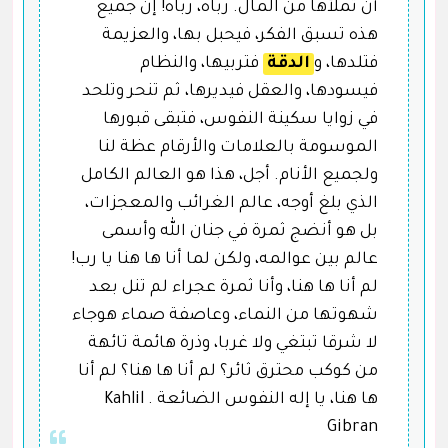
أن تملأها من المآل. رباه، رباه! إن جميع
هذه تسبق الفكر، فيحبل بها، والعزيمة
فتلدها، و
الدقة
فتربيها، والنظام
فيسودها، والعقل فيديرها، ثم تنحر وتلحد
في زوايا سكينة النفوس، فتبقى قبورها
الموسومة بالعلامات والأرقام عظة لنا
ولجميع الأنام. أجل، هذا هو العالم الكامل
الذي بلغ أوجه، عالم الغرائب والمعجزات،
بل هو أنضج ثمرة في جنان الله وأسمى
عالم بين عوالمه، ولكن لما أنا ها هنا يا رب!
لم أنا ها هنا، وأنا ثمرة عجراء لم تنل بعد
شهوتها من النماء، وعاصفة صماء هوجاء
لا شرقا تبتغي ولا غربا، وذرة هائمة تائهة
من كوكب محترق ثائر؟ لم أنا ها هنا؟ لم أنا
ها هنا، يا إله النفوس الضائعة . Kahlil
Gibran