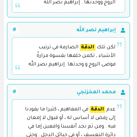
الروح ووحدتها . إبراهيم نصر الله
إبراهيم نصر الله
لكن تلك
الدقة
الصارمة في ترتيب
الأشياء , تكمن خلفها بقسوة مرارةُ
فوضى الروح و وحدتها. إبراهيم نصر الله
محمد المخزنجي
عدم
الدقة
في المفاهيم ، كثيرا ما يقودنا
إلى رفض لا أساس له ، أو قبول لا إمعان
فيه . ومن ثم نجد أنفسنا واقعين إما في
دائرة التعسف ، أو في حبائل الدجل . وحتى