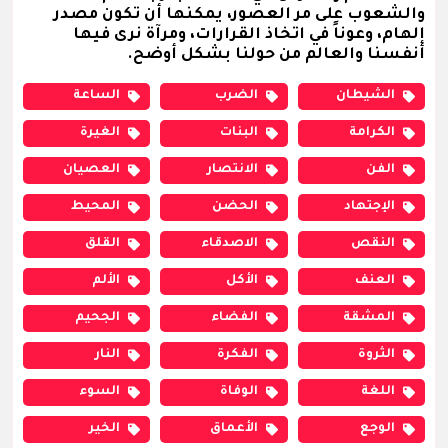
والشعوب على مر العصور، يمكنها أن تكون مصدر
إلهام، وعوناً في اتخاذ القرارات، ومرآة نرى فيها
أنفسنا والعالم من حولنا بشكل أوضح.
الشيطان
الضرب
الساعة
الكرامة
البنات
الغيرة
الفن
الانتصار
العصيان
الإجتهاد
الحضن
المحيط
النقص
الاصدقاء
القلق
العنف
الأكل
الألم
المشقة
الفضاء
الجحيم
الثروة
الفكرة
النار
اللغة
الوفاة
السوء
الوجع
الأعماق
الخير