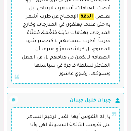
مفتوحتان مكّناتها من أن ترى ماترى." "وإذ
أنصت للهتافات، أستغرب لارتياحي، بل
تقتضي
الدقة
الإفصاح عن طرب أشعر
به حتى عندما يهتفون في المدرجات وخارج
المدرجات بهتافات بذيئة مُنغّمة، مُغنّاة
تقريباً. أطرب لسماعهم لا كصغير يثيره
الممنوع، بل كراشدة تقرّ وتعترف أن
الصفاقة لاتكمن في هتافهم بل في الفعل
المتجبّر لسلطة فاجرة في سياستها
وسلوكها. رضوي عاشور
جبران خليل جبران
يا إله النفوس أيها القدر الرحيم الساهر
على نفوسنا التائهة المجنونةالهي وأنا