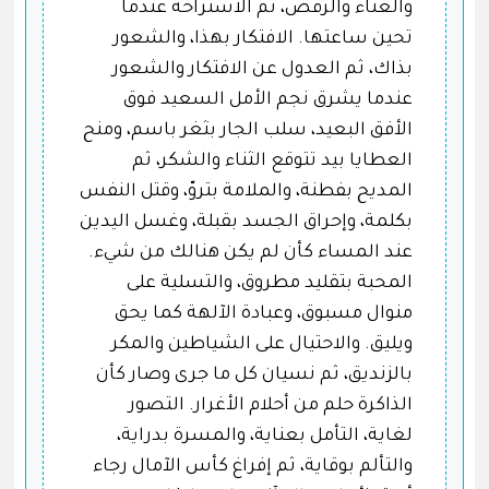
والغناء والرقص، ثم الاستراحة عندما
تحين ساعتها. الافتكار بهذا، والشعور
بذاك، ثم العدول عن الافتكار والشعور
عندما يشرق نجم الأمل السعيد فوق
الأفق البعيد، سلب الجار بثغر باسم، ومنح
العطايا بيد تتوقع الثناء والشكر، ثم
المديح بفطنة، والملامة بتروّ، وقتل النفس
بكلمة، وإحراق الجسد بقبلة، وغسل اليدين
عند المساء كأن لم يكن هنالك من شيء.
المحبة بتقليد مطروق، والتسلية على
منوال مسبوق، وعبادة الآلهة كما يحق
ويليق. والاحتيال على الشياطين والمكر
بالزنديق، ثم نسيان كل ما جرى وصار كأن
الذاكرة حلم من أحلام الأغرار. التصور
لغاية، التأمل بعناية، والمسرة بدراية،
والتألم بوقاية، ثم إفراغ كأس الآمال رجاء