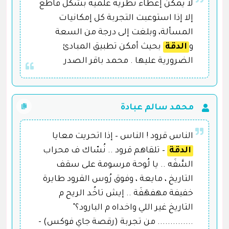
لا يمكن إعطاء نظرية علمية بشكل قاطع
إلا إذا استوعبت التجربة كل إمكانيات
المسألة، وبلغت إلى درجة من السعة
و
الدقة
بحيث أمكن تطبيق المبادئ
الضرورية عليها . محمد باقر الصدر
محمد سالم عبادة
الناس قرود ! الناس – إذا اتحريت معايا
الدقة
– تلقاهم قرود .. نُسّاك ف محراب
السَّفَه .. يا لُوحة مرسومة على سقف
التاريخ ، مايعة ، وفوق رُوس القرود طايرة
خفيفة مهفهَفَة .. إيش تاخُد الريح م
التاريخ غير اللي واخداه م البارود؟"
.............. من تجربة (رقصة جاي فوكس) -