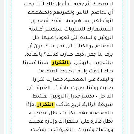
لا يعجبك شئ فيه. لا أقول ذلك لأننا يجب
أن نخاصم الناس ونضربهم ونصفعهم
لنوقظهم مما هم فيه – فقط اقصد إن
استشعارك للسلبيات سيكسر أغشية
الروتين والبلادة التي تعودنا عليها. كل
المعاصي والكبائر التي نمر عليها دون أن
يرف لنا جفن، كيف صارت كذلك؟ بالعادة.
بالتعويد. بالروتين. ب
التكرار
. شيئا فشيئا
حاك الوقت والزمن خيوط العنكبوت
والبلادة على المعصية، فصارت تكرارا،
صارت روتينا، صارت عادة. " .. الغيرة – في
الداخل – تكسر جدران الروتين. تقشط
شرنقة الرتابة، تزيح عناكب
التكرار
، فإذا
بالمعصية مهما تكررت، تظل معصية،
تظل قادرة على استفزازك وإثارة غضبك
ورفضك وتمردك.. الغيرة تجدد رفضك.