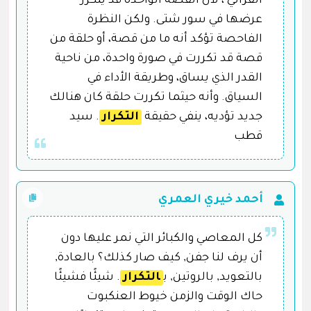
القرآني ، لأن القصة الواحدة قد يتكرر
عرضها في سور شتى. ولكن النظرة
الفاحصة تؤكد أنه ما من قصة، أو حلقة من
قصة قد تكررت في صورة واحدة، من ناحية
القدر الذي يساق، وطريقة الأداء في
السياق. وأنه حيثما تكررت حلقة كان هنالك
جديد تؤديه، ينفي حقيقة
التكرار
. سيد
قطب
أحمد خيري العمري
كل المعاصي والكبائر التي نمر عليها دون
أن يرف لنا جفن, كيف صار كذلك؟ بالعادة,
بالتعويد, بالروتين, ب
التكرار
. شيئًا فشيئًا
حاك الوقت والزمن خيوط العنكبوت