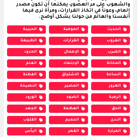
والشعوب على مر العصور، يمكنها أن تكون مصدر
إلهام، وعوناً في اتخاذ القرارات، ومرآة نرى فيها
أنفسنا والعالم من حولنا بشكل أوضح.
الحديث
الموهبة
الحبيبة
الغروب
القرارات
الطبيعة
الضرب
الإهمال
الحدود
المكانة
الإجتهاد
العلم
الساعة
الاشتياق
الفطنة
الغرور
المصير
النصيحة
الرهبة
الضوء
الورود
الحق
العظمة
الجهد
الندى
الحميم
القلوب
المرارة
القهر
اليأس