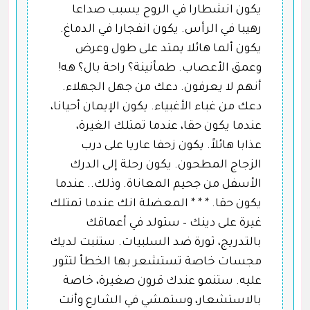
يكون انشطارا في الروح يسبب صداعا
رهيبا في الرأس. يكون انفجارا في الدماغ.
يكون ألما هائلا يمتد على طول وعرض
وعمق الأعصاب. طمأنينة؟ راحة بال؟ هه!
أنهم لا يعرفون. دعك من جهل الجهلاء.
دعك من غباء الأغبياء. يكون الإيمان أحيانا،
عندما يكون حقا، عندما تمتلك الغيرة،
عذابا هائلاً. يكون زحفا عاريا على درب
الزجاج المطحون. يكون رحلة إلى الدرك
الأسفل من جحيم المعاناة. وذلك.. عندما
يكون حقا. * * * المعضلة انك عندما تمتلك
غيرة على دينك – ستولد في أعماقك
بالتدريج، ثورة ضد السلبيات. ستنبت لديك
مجسات خاصة تستشعر بها الخطأ لتثور
عليه. ستنمو عندك قرون صغيرة، خاصة
بالاستشعار، وستمشي في الشارع وأنت