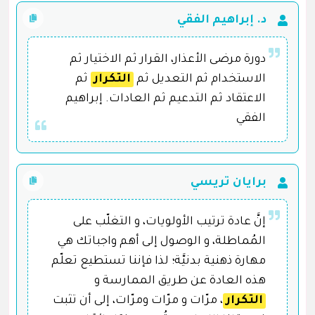
د. إبراهيم الفقي
دورة مرضى الأعذار، القرار ثم الاختيار ثم
الاستخدام ثم التعديل ثم
التكرار
ثم
الاعتقاد ثم التدعيم ثم العادات. إبراهيم
الفقي
برايان تريسي
إنَّ عادة ترتيب الأولويات، و التغلّب على
المُماطلة، و الوصول إلى أهم واجباتك هي
مهارة ذهنية بدنيَّة؛ لذا فإننا تستطيع تعلّم
هذه العادة عن طريق الممارسة و
التكرار
، مرّات و مرّات ومرّات، إلى أن تثبت