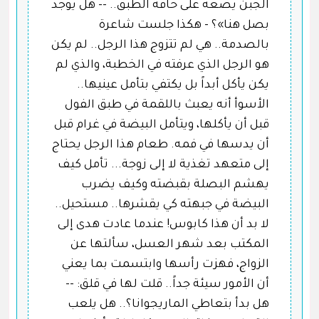
الجبن يضعه على حافة الطبق.. -- هل يوجد
بصل هنا»؟ - هكذا جلست شاعرة
بالصدمة.. هي لم تتزوج هذا الرجل.. لم يكن
هو الرجل الذي عرفته في الخطبة، والذي لم
يكن يأكل أبداً بل يكتفي بتأمل عينيها..
الأسوأ أنه يعبث باللقمة في طبق الفول
قبل أن يأكلها، ويتأمل البيضة في غرام قبل
أن يدسها في فمه. طعام هذا الرجل يحتاج
إلى متعهد تغذية لا إلى زوجة... تأمل كيف
يهشم البصلة بقبضته وكيف يضرب
البيضة في جبهته كي يقشرها.. مستحيل..
لا بد أن هذا كابوس! عندما عادت هدى إلى
المكتب بعد شهر العسل، سألتها عن
الزواج، فهزت رأسها وابتسمت بما يعني
أن الأمور سيئة جداً.. قلت لها في قلق: --
هل بدأ بتعاطي الماريجوانا؟.. هل يلعب