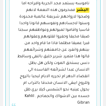
ناموسه يستمد مجد الحرية وافراحه اما
البشر
فمحرمون هذه النعمة لانهم
وضحوا لارواحهم شريعة عالمية محدودة
وسنوا لاجسادهم ونفوسهم قانونا واحدا
قاسيا واقاموا لميولهم وعواطفهم سجنا
ضيقا مخيفا وحفروا لقلوبهم وعقولهم
قبرا عميقا مظلما فاذا ما قام واحد من
بينهم وانفرد عن جامعتهم وشرائعهم
قالوا هذا متمرد شرير خليق بالنفي وساقط
دنس يستحق الموت ولكن هل يظل
الانسان عبدا لشرائعه الفاسده الي
انقضاء الدهر ام تحرره الايام ليحيا بالروح
وللروح ايبقي الانسان محدقا بالتراب ام
يحول عينيه نحو الشمس كيلا يري ظل
جسده بين الاشواك والجماجم . Kahlil
Gibran