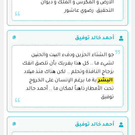
الأرض و المكزس و الملك و ديوان
التحقيق. رضوي عاشور
أحمد خالد توفيق
جو الشتاء الحزين ودفء البیت والحنین
لشيء ما .. كل ھذا يغريك بأن تلصق انفك
بزجاج النافذة وتحلم .. لكن ھناك منذ میلاد
البشر
ية ما يرغم الإنسان على الخروج
تحت الأمطار ذاھباً لمكان ما .. أحمد حالد
توفيق
أحمد خالد توفيق