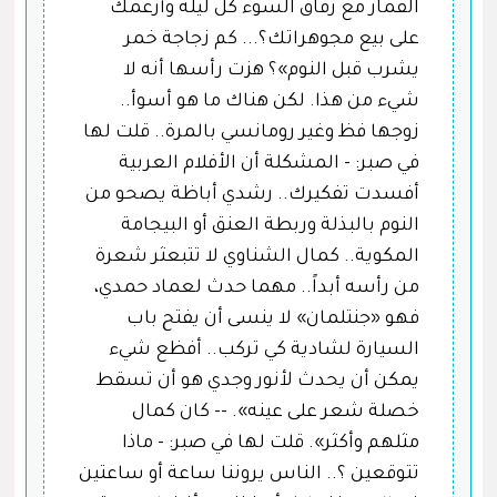
القمار مع رفاق السوء كل ليلة وأرغمك
على بيع مجوهراتك؟... كم زجاجة خمر
يشرب قبل النوم»؟ هزت رأسها أنه لا
شيء من هذا. لكن هناك ما هو أسوأ..
زوجها فظ وغير رومانسي بالمرة.. قلت لها
في صبر: - المشكلة أن الأفلام العربية
أفسدت تفكيرك.. رشدي أباظة يصحو من
النوم بالبذلة وربطة العنق أو البيجامة
المكوية.. كمال الشناوي لا تتبعثر شعرة
من رأسه أبداً.. مهما حدث لعماد حمدي،
فهو «جنتلمان» لا ينسى أن يفتح باب
السيارة لشادية كي تركب.. أفظع شيء
يمكن أن يحدث لأنور وجدي هو أن تسقط
خصلة شعر على عينه». -- كان كمال
مثلهم وأكثر». قلت لها في صبر: - ماذا
تتوقعين ؟.. الناس يروننا ساعة أو ساعتين