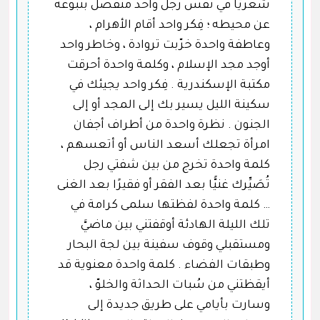
شعريًّا في نفس رجل واحد منفصل بنبوغه
عن محيطه ؛ فِكر واحد أقام الأهرام ،
وعاطفة واحدة خرّبت تروادة ، وخاطر واحد
أوجد مجد الإسلام ، وكلمة واحدة أحرقت
مكتبة الإسكندرية . فِكر واحد يجيئك في
سكينة الليل يسير بك إلى المجد أو إلى
الجنون . نظرة واحدة من أطراف أجفان
امرأة تجعلك أسعد الناس أو أتعسهم ،
كلمة واحدة تخرج من بين شفتي رجل
تُصَيِّرك غنيًّا بعد الفقر أو فقيرًا بعد الغنى
… كلمة واحدة لفظتها سلمى كرامة في
تلك الليلة الهادئة أوقفتني بين ماضيَّ
ومستقبلي وقوف سفينة بين لجة البحار
وطبقات الفضاء . كلمة واحدة معنوية قد
أيقظتني من سُبات الحداثة والخلوّ ،
وسارت بأيامي على طريق جديدة إلى