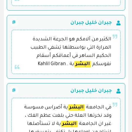
جبران خليل جبران
الكثير من آلامكم هو الجرعة الشديدة
المرارة التي بواسطتها يَشفي الطبيب
الحكيم الساهر في أعماقكم أسقام
نفوسكم
البشر
ية . Kahlil Gibran
جبران خليل جبران
في الجامعة
البشر
ية أضراس مسوسة
وقد نخرتها العلة حتي بلغت عظم الفك ،
غير ان الجامعة
البشر
ية لا تستأصلها