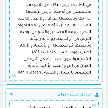
في الطبيعة يرمز ويتكلم عن الأمومة ،
فالشمس هي أم هذه الأرض ترضعها
حرارتها وتحتضنها بنورها ، ولا تغادرها عند
المساء إلا بعد أن تنوّمها على نغمة أمواج
البحر وترنيمة العصافير والسواقي ، وهذه
الأرض هي أم للأشجار والأزهار تلِدُها
وتُرضعها ثم تَفطمها . والأشجار والأزهار
تصير بدورها أمهات حنونات للأثمار
الشهية والبزور الحية . وأم كل شيء في
الكيان هي الروح الكلية الأزلية الأبدية
المملوءة بالجمال والمحبة . Kahlil Gibran
جبران خليل جبران