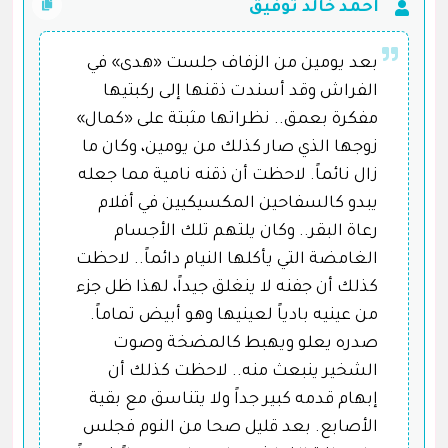
أحمد خالد توفيق
بعد يومين من الزفاف جلست «هدى» في
الفراش وقد أسندت ذقنها إلى ركبتيها
مفكرة بعمق.. نظراتها مثبتة على «كمال»
زوجها الذي صار كذلك من يومين، وكان ما
زال نائماً. لاحظت أن ذقنه نامية مما جعله
يبدو كالسفاحين المكسيكيين في أفلام
رعاة البقر.. وكان يلتهم تلك الأجسام
الغامضة التي يأكلها النيام دائماً.. لاحظت
كذلك أن جفنه لا ينغلق جيداً، لهذا ظل جزء
من عينيه بادياً لعينيها وهو أبيض تماماً.
صدره يعلو ويهبط كالمضخة وصوت
الشخير ينبعث منه.. لاحظت كذلك أن
إبهام قدمه كبير جداً ولا يتناسق مع بقية
الأصابع. بعد قليل صحا من النوم فجلس