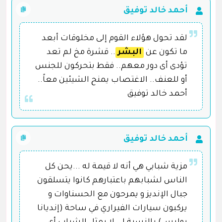
أحمد خالد توفيق
لقد تحول هؤلاء القوم إلى مخلوقات أبعد
ما تكون عن
البشر
.. قشرة مخ لم تعد
تؤدى أى دور معهم.. فقط بتحركون للجنس
أو للعنف.. الاغتصاب يمنح الشيئين معاً..
أحمد خالد توفيق
أحمد خالد توفيق
مزية شبابي هي أنه لا قيمة له ...يحن كل
الناس لشبابهم باعتبارهم كانوا يتسلقون
جبال الإنديز و يمرحون مع الحسناوات و
يركبون سيارات الفيراري في ساحة (إنديانا