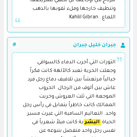
لترتاح من اوجاعها بل تكتفي بتمريضها
وتنظيف خارجها وملء ثقوبها بالذهب
اللماع . Kahlil Gibran
جبران خليل جبران
الثورات التي أجرت الدماء كالسواقي
وجعلت الحرية تعبد كالآلهة كانت فكراً
خيالياً مرتعشاً بين تلافيف دماغ رجل فرد
عاش بين ألوف من الرجال. الحروب
الموجعة التي ثلت العروش وخربت
الممالك كانت خاطراً يتمايل في رأس رجل
واحد. التعاليم السامية التي غيرت مسير
الحياة
البشر
ية كانت ميلاً شعرياً في
نفس رجل واحد منفصل بنبوغه عن