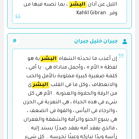
الليل عن آذان
البشر
، بما تصبه فيها من
وقر . Kahlil Gibran
جبران خليل جبران
إن أعذب ما تحدثه الشفاه
البشر
ية هو
لفظة « الأم » ، وأجمل مناداة هي : يا أمي ،
كلمة صغيرة كبيرة مملوءة بالأمل والحب
والانعطاف ، وكل ما في القلب
البشر
ي
من الرقة والحلاوة والعذوبة . الأم هي كل
شيء في هذه الحياة ، هي التعزية في الحزن
، والرجاء في اليأس ، والقوة في الضعف ،
هي ينبوع الحنو والرأفة والشفقة والغفران
، فالذي يفقد أمه يفقد صدرًا يسند إليه
رأسه ويدًا تباركه وعينًا تحرسه … كل شيء