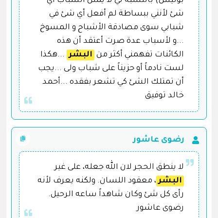
بوليس) بالنسبة لي لا يمثل الشباب أي
شئ لأنني ببساطة لم أفعل أي شئ في
شبابي سوى مصادقة الأشباح و المسوخ
...و لأسباب عدة صرت أعتقد أن هذه
الكائنات تفهمني أكثر من
البشر
...هكذا
لست نادماً أو حزيناً على شباب ولى ...يجب
أن تمتلك الشئ كي تشعر بفقده ...أحمد
خالد توفيق
رضوى عاشور
لا ينطق الحجر لان الله جعله، على غير
البشر
، معقود اللسان. ولكنه يعرف لأنه
رأى كل شئ وكان شاهداً ساعه الرحيل.
رضوى عاشور