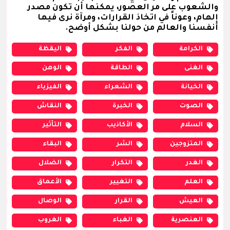
والشعوب على مر العصور، يمكنها أن تكون مصدر
إلهام، وعوناً في اتخاذ القرارات، ومرآة نرى فيها
أنفسنا والعالم من حولنا بشكل أوضح.
الكرامة
الفكر
اليقظة
الغنى
الطاقة
الوهن
الخيانة
الشعراء
الفيزياء
الصوت
الخبرة
النقاش
السلام
الأكاذيب
التأثير
المتزوجين
الشر
البقاء
الغدر
التكرار
الضلال
العلم
التغيير
الأعماق
العيش
القرار
الوصال
العنصرية
الغباء
الغروب