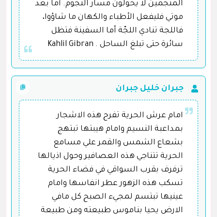
المنجمين لا يحولون مسار النجوم. أما بعد
موتي فليفعل الأطباء والكهان ما شاؤوا،
فاللجة تنادي اللجّة أما السفينة فتظل
سائرة حتى تبلغ الساحل . Kahlil Gibran
جبران خليل جبران
امام عرش الحرية تفرح هذه الاشجار
بمداعبة النسيم وامام هيبتها تبتهج
بشعاع الشمس والقمر علي مسامع
الحرية تتناجي هذه العصافير وحول اذيالها
ترفرف بقرب السواقي في فضاء الحرية
تسكب هذه الزهور عطر انفاسها وامام
عينيها تبتسم لمجيء الصبح كل مافي
الارض يحيا بناموس طبيعته ومن طبيعة