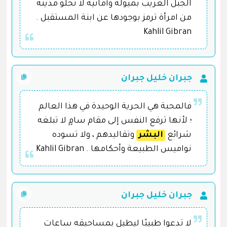
الجبل الغريب بميوله وأمانيه لا تخلو مدينة
من امرأة ترمز بوجودها عن ابنة المستقبل .
Kahlil Gibran
جبران خليل جبران
فالمحبة هي الحرية الوحيدة في هذا العالم
؛ لأنها ترفع النفس إلى مقام سامٍ لا تبلغه
شرائع
البشر
وتقاليدهم ، ولا تسوده
نواميس الطبيعة وأحكامها . Kahlil Gibran
جبران خليل جبران
لا تدعوا طبيبًا ليطيل بمساحيقه ساعات