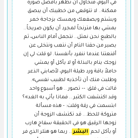
في اليوم، فنحاول أن نظهر بأفضل صورة
ممكنة.. لا تتوقعي من خطيبك أن يبصق
ويشتم ويصفعك ويمسك بزجاجة خمر
يمشي بها مترنحاً لمجرد أن يكون صريحاً..
بالطبع نحن نمثل.. نتجمل أمام الناس، ثم
يصير من حقنا التام أن نتعب ونتخلى عن
أقنعتنا عندما ننفرد بأنفسنا. لو قلت لي إن
زوجك ينام بالبذلة أو لا يأكل أو يمشي
حاملاً باقة ورد طيلة اليوم، لأصابني الذعر
وطلبت منك أن تأخذيه لطبيب نفسي».
قالت في قلق: -- تصور .. هو أسبوع واحد
وقد اكتشفت الكثير .. فماذا يأتي به الغد»؟
ابتسمت في رقة وقلت: - هذه مسألة
متروكة للحظ... قد تكتشف الزوجة أن
زوجها الرقيق هو في الحقيقة سفاح هارب
أو يأكل لحم
البشر
.. ربما هو هتلر الذي فر