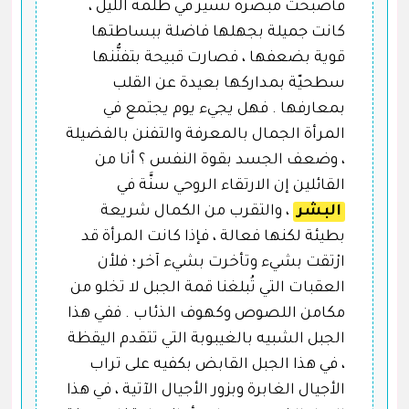
فأصبحت مبصرة تسير في ظلمة الليل ،
كانت جميلة بجهلها فاضلة ببساطتها
قوية بضعفها ، فصارت قبيحة بتفنُّنها
سطحيّة بمداركها بعيدة عن القلب
بمعارفها . فهل يجيء يوم يجتمع في
المرأة الجمال بالمعرفة والتفنن بالفضيلة
، وضعف الجسد بقوة النفس ؟ أنا من
القائلين إن الارتقاء الروحي سنَّة في
البشر
، والتقرب من الكمال شريعة
بطيئة لكنها فعالة ، فإذا كانت المرأة قد
ارْتقت بشيء وتأخرت بشيء آخر ؛ فلأن
العقبات التي تُبلغنا قمة الجبل لا تخلو من
مكامن اللصوص وكهوف الذئاب . ففي هذا
الجبل الشبيه بالغيبوبة التي تتقدم اليقظة
، في هذا الجبل القابض بكفيه على تراب
الأجيال الغابرة وبزور الأجيال الآتية ، في هذا