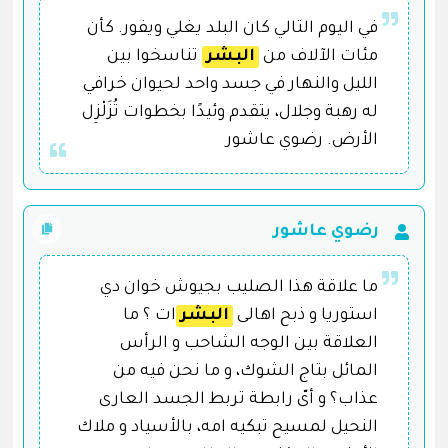
في اليوم التالي كان البلد يغلي ويفور. كأن
مئات الآلاف من
البشر
تناسخوا بين
الليل والنهار في جسد واحد لحيوان خرافي
له رهبة وجلال، يتقدم وئيدًا بخطوات تُزَلْزِل
الأرض. رضوي عاشور
رضوي عاشور
ما علاقة هذا الصليب بجيوش خوان دي
استوريا و ذبح اهالى
البشر
ات ؟ ما
العلاقة بين الوجه الشاحب و الرأس
المائل بتاج الشوك، و ما نحن فيه من
عذاب؟ و أىّ رابطة تربط الجسد العارى
النحيل لمسيح تبكيه امه، بالأسياد و ملاك