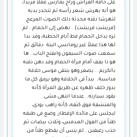
على حافة الفراش وراح يمارس عملاً فريداً،
هو أنه يهرش شعر رأسه ثم تنحدر يديه
لتهرشا ذقنه محدثة ذلك الصوت المزعج
(فريشت فريشت).. نهض إلى الحمام.. لم
تره يدخل الحمام قط أيام الخطبة، وقد بدا
لها هذا عملاً غير رومانسي البتة. دقائق ثم
سمعت صوت السيفون وانفتح الباب.. ها
هو ذا يقف أمام مرآة الحمام وقد دهن ذقنه
بالكريم .. يصفر وهو ينتقي موسى حلاقة
مناسبة.. يبدأ في الحلاقة وهو يرمق كل ما
يدور خلف ظهره عن طريق المرآة كأنه
يقود سيارته.. عندما انتهى مشى
والمنشفة فوق كتفه، كأنه راهب بوذي،
ليجلس على مائدة الإفطار. وضع في طبقه
طناً من الفول المدمس، وثلاث بيضات ثم
جذب رغيفين.. لم ينس أن يقطع طناً من