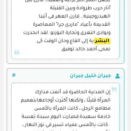
يجعل الشر أكثر براعة وتعقيدا. قارن بين
آثار حرب طروادة وبين القنبلة
الهيدروجينية.. قارن العهر فى أثينا
القديمة بأعياد "ماردى جرا" المعاصرة
ونوادى التعرى وتجارة البورنو. لقد انحدرت
البشر
ية إلى القاع وحان الوقت كى
تمحى.أحمد خالد توفيق
جبران خليل جبران
إن المدنية الحاضرة قد أنمت مدارك
المرأة قليلًا ، ولكنها أكثرت أوجاعهابتعميم
مطامع الرجل ، كانت المرأة بالأمس
خادمة سعيدة فصارت اليوم سيدة تعسة
. كانت بالأمس عمياء تسير في نور النهار ،