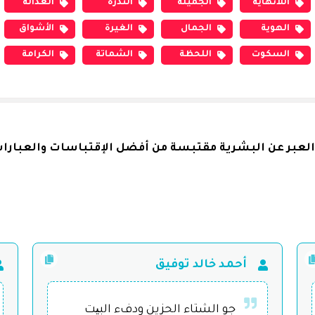
اللانهاية
الجميلة
الندرة
العدالة
الهوية
الجمال
الغيرة
الأشواق
السكوت
اللحظة
الشماتة
الكرامة
العبر عن البشرية مقتبسة من أفضل الإقتباسات والعبارات
أحمد خالد توفيق
جو الشتاء الحزين ودفء البیت