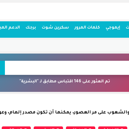
ت
إيموجي
كلمات المرور
سكرين شوت
برجك
الدعم المب
تم العثور على 146 اقتباس مطابق لـ "البشرية"
الشعوب على مر العصور، يمكنها أن تكون مصدر إلهام، وعوناً