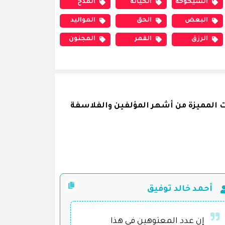
الشيخوخة
الخيانة
المدح
البعض
الحق
المواليد
الرزق
القمر
المجنون
 المميزة من أشهر المؤلفين والفلاسفة
أحمد خالد توفيق
إن عدد المعتوهين في هذا