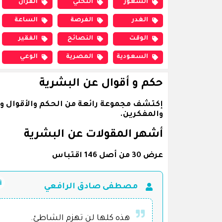
الشعور
التخلي
القرآن
الغدر
الفرصة
الساعة
الوقت
النصائح
الفقير
السعودية
المصرية
الوعي
حكم و أقوال عن البشرية
إكتشف مجموعة رائعة من الحكم والأقوال و
والمفكرين.
أشهر المقولات عن البشرية
عرض 30 من أصل 146 اقتباس
مصطفى صادق الرافعي
هذه كلها لن تهزم الشاطئ.