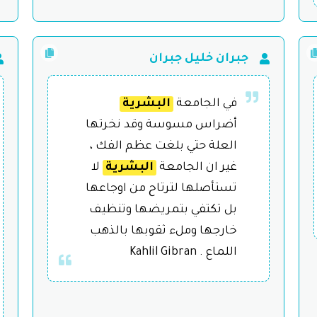
جبران خليل جبران
في الجامعة
البشرية
أضراس مسوسة وقد نخرتها
العلة حتي بلغت عظم الفك ،
غير ان الجامعة
البشرية
لا
تستأصلها لترتاح من اوجاعها
بل تكتفي بتمريضها وتنظيف
خارجها وملء ثقوبها بالذهب
اللماع . Kahlil Gibran