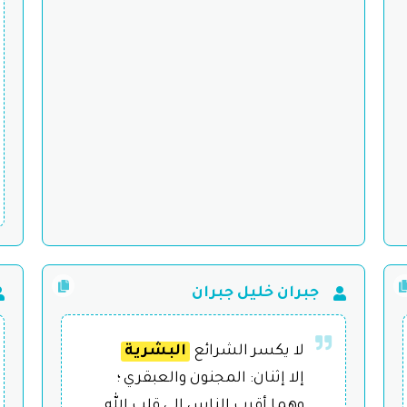
جبران خليل جبران
لا يكسر الشرائع
البشرية
إلا إثنان: المجنون والعبقري ؛
وهما أقرب الناس إلى قلب الله