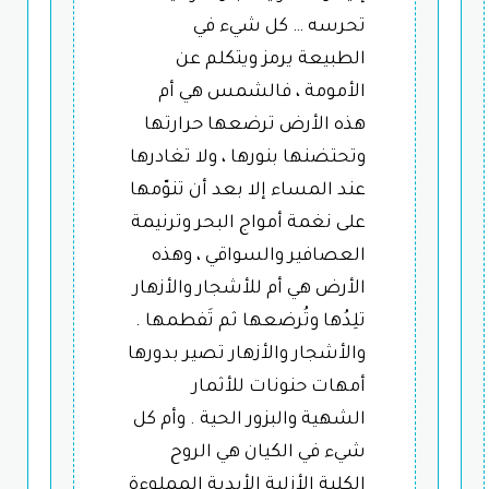
تحرسه … كل شيء في
الطبيعة يرمز ويتكلم عن
الأمومة ، فالشمس هي أم
هذه الأرض ترضعها حرارتها
وتحتضنها بنورها ، ولا تغادرها
عند المساء إلا بعد أن تنوّمها
على نغمة أمواج البحر وترنيمة
العصافير والسواقي ، وهذه
الأرض هي أم للأشجار والأزهار
تلِدُها وتُرضعها ثم تَفطمها .
والأشجار والأزهار تصير بدورها
أمهات حنونات للأثمار
الشهية والبزور الحية . وأم كل
شيء في الكيان هي الروح
الكلية الأزلية الأبدية المملوءة