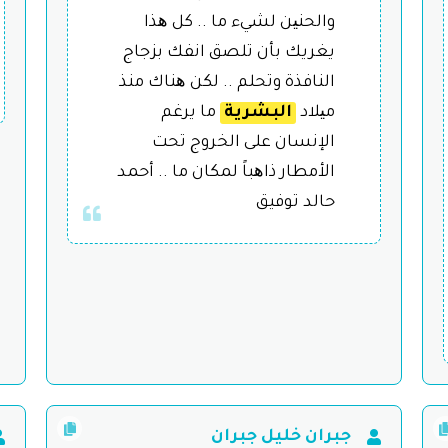
والحنین لشيء ما .. كل ھذا
يغريك بأن تلصق انفك بزجاج
النافذة وتحلم .. لكن ھناك منذ
میلاد
البشرية
ما يرغم
الإنسان على الخروج تحت
الأمطار ذاھباً لمكان ما .. أحمد
حالد توفيق
جبران خليل جبران