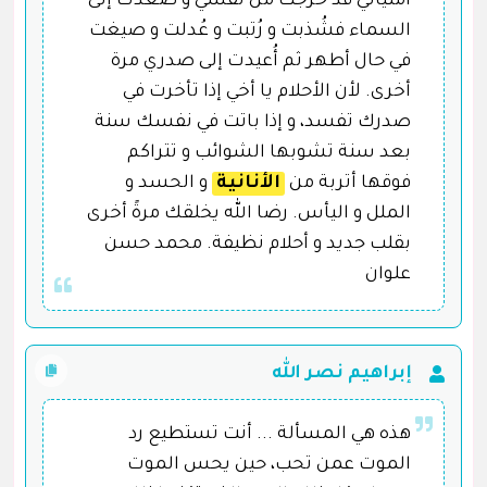
أمنياتي قد خرجت من نفسي و صعدت إلى
السماء فشُذبت و رُتبت و عُدلت و صيغت
في حال أطهر ثم أُعيدت إلى صدري مرة
أخرى. لأن الأحلام يا أخي إذا تأخرت في
صدرك تفسد، و إذا باتت في نفسك سنة
بعد سنة تشوبها الشوائب و تتراكم
فوقها أتربة من
الأنانية
و الحسد و
الملل و اليأس. رضا الله يخلقك مرةً أخرى
بقلب جديد و أحلام نظيفة. محمد حسن
علوان
إبراهيم نصر الله
هذه هي المسألة ... أنت تستطيع رد
الموت عمن تحب، حين يحس الموت