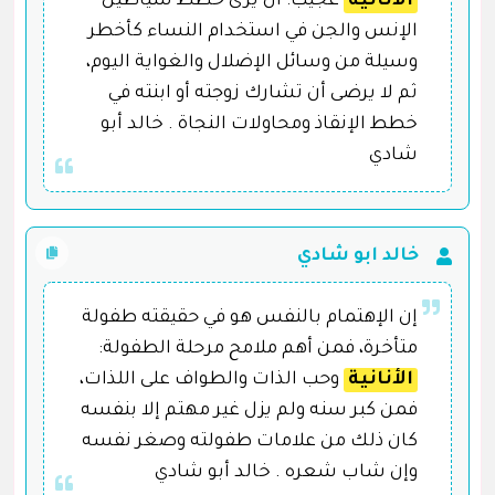
الأنانية
عجيب؛ أن يرى خطط شياطين
الإنس والجن في استخدام النساء كأخطر
وسيلة من وسائل الإضلال والغواية اليوم،
ثم لا يرضى أن تشارك زوجته أو ابنته في
خطط الإنقاذ ومحاولات النجاة . خالد أبو
شادي
خالد ابو شادي
إن الإهتمام بالنفس هو في حقيقته طفولة
متأخرة، فمن أهم ملامح مرحلة الطفولة:
الأنانية
وحب الذات والطواف على اللذات،
فمن كبر سنه ولم يزل غير مهتم إلا بنفسه
كان ذلك من علامات طفولته وصغر نفسه
وإن شاب شعره . خالد أبو شادي