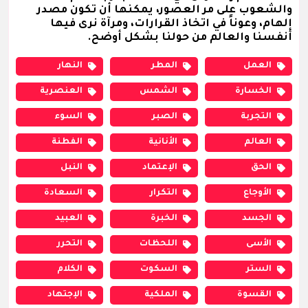
والشعوب على مر العصور، يمكنها أن تكون مصدر
إلهام، وعوناً في اتخاذ القرارات، ومرآة نرى فيها
أنفسنا والعالم من حولنا بشكل أوضح.
العمل
المطر
النهار
الخسارة
الشمس
العنصرية
التجربة
الصبر
السوء
العالم
الأنانية
الفطنة
الحق
الإعتماد
النبل
الأوجاع
التكرار
السعادة
الجسد
الخبرة
العبيد
الأسى
اللحظات
التحرر
الستر
السكوت
الكلام
القسوة
الملكية
الإجتهاد