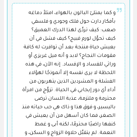
و كما يمتلئ البالون بالهواء، امتلأ دماغه
بأفكار دارت حول فلك وجودي و فلسفي
صعب: كيف تردَّى لهذا الدرك العميق؟
كيف تحوَّل لورم قبيح؟ كيف فشل في أن
يعيش حياة منتجة بعد أن توافرت له كافة
مقومات النجاح؟ لابد و أنه ميل غريزي أو
وراثي للفساد و الإفساد. إنه الآن، في هذه
اللحظة لا يرى نفسه إلا أنموذجًا لهؤلاء
الفشلة و المشردين الذين يتهربون من
أداء أي دور إيجابي في الحياة. تزوَّج من امرأة
محترمة و ملتزمة، عذبة اللسان ترضى
باليسير، و فوق هذا و ذاك هي حب حياته منذ
الصغر، فما كان أسهل من أن يعيش في
كنفها راضيًا محترمًا، لكنه أبى و غمط
النعمة. لم يتقبَّل حلاوة الزواج و السكن، و