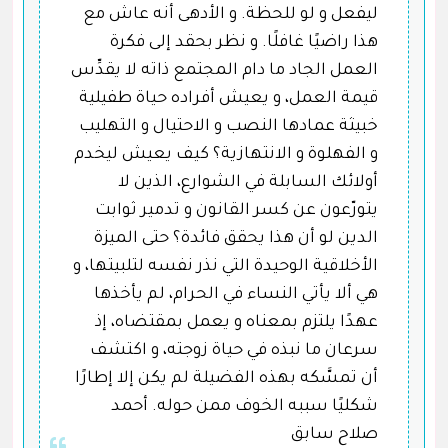
ليفعل و لو للحظة. و الأدهى أنه عاش مع
هذا راضيًا غافلًا. و نظر بحقد إلى فكرة
العمل الجاد ما دام المجتمع ذاته لا يقدِّس
قيمة العمل، و يعيش أفراده حياة طفيلية
خبيثة عمادها النصب و الاحتيال و التهليب
و الفهلوة و الانتهازية؟ كيف يعيش ليخدم
أولائك السابلة في الشوارع، الذين لا
يتورّعون عن كسر القانون و تدمير ثوابت
الدين لو أن هذا يحقق فائدة؟ حتى الميزة
الأخلاقية الوحيدة التي نذر نفسه لتلبيتها، و
هي ألا يأتي النساء في الحرام، لم يأخذها
عهدًا يلتزم بمعناه و يعمل بمقتضاه، إذ
سرعان ما نبذه في حياة زوجته، و اكتشف
أن تمسَّكه بهذه الفضيلة لم يكن إلا إطارًا
شكليًا سببه الخوف ممن حوله. أحمد
صلاح سابق