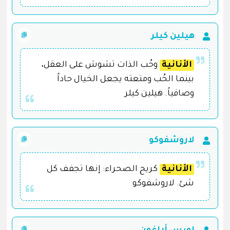
هيلين كيلر
الأنانية
وحُب الذات تشوش على العقل،
بينما الحُب ومتعته يجعل الخيال حاداً
وصافياً. هيلين كيلر
لاروشفوكو
الأنانية
كريح الصحراء: إنها تجفف كل
شئ. لاروشفوكو