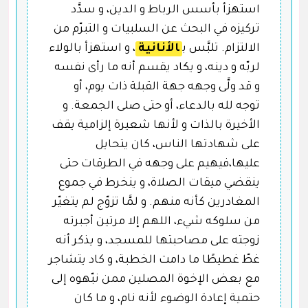
استهزأ بأسس الرباط و الدين، و سدَّد
تركيزه في البحث عن السلبيات و التبرّم من
الالتزام. تلبَّس ب
الأنانية
، و استهزأ بالولاء
لربّه و دينه، و يكاد يقسم أنه ما رأى نفسه
و قد ولَّى وجهه جهة القبلة ذات يوم، أو
توجه لله بالدعاء، أو حتى صلى الجمعة. و
الأخيرة بالذات و لأنها شعيرة إلزامية يقف
على شهادتها الناس، كان يتحايل
عليها،فيهيم على وجهه في الطرقات حتى
ينقضي ميقات الصلاة، و ينخرط في جموع
المغادرين كأنه منهم. و لمَّا تزوّج لم يتغيّر
من سلوكه شيء، اللهم إلا مرتين أجبرته
زوجته على مصاحبتها للمسجد، و يذكر أنه
غطّ غطيطًا ما دامت الخطبة، و كاد يتشاجر
مع بعض الإخوة المصلين ممن نبّهوه إلى
حتمية إعادة الوضوء لأنه نام، و ما كان