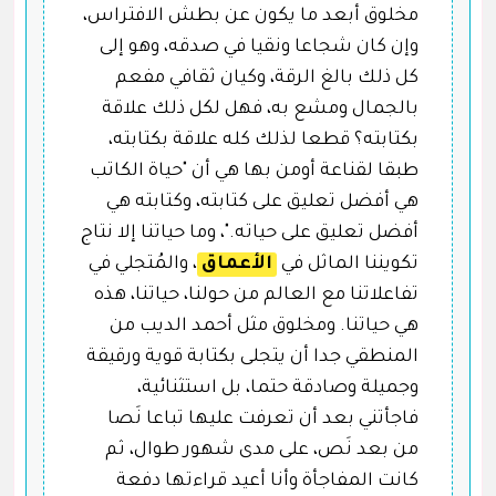
مخلوق أبعد ما يكون عن بطش الافتراس،
وإن كان شجاعا ونقيا في صدقه، وهو إلى
كل ذلك بالغ الرقة، وكيان ثقافي مفعم
بالجمال ومشع به، فهل لكل ذلك علاقة
بكتابته؟ قطعا لذلك كله علاقة بكتابته،
طبقا لقناعة أومن بها هي أن "حياة الكاتب
هي أفضل تعليق على كتابته، وكتابته هي
أفضل تعليق على حياته."، وما حياتنا إلا نتاج
تكويننا الماثل في
الأعماق
، والمُتجلي في
تفاعلاتنا مع العالم من حولنا، حياتنا، هذه
هي حياتنا. ومخلوق مثل أحمد الديب من
المنطقي جدا أن يتجلى بكتابة قوية ورقيقة
وجميلة وصادقة حتما، بل استثنائية،
فاجأتني بعد أن تعرفت عليها تباعا نَصا
من بعد نَص، على مدى شهور طوال، ثم
كانت المفاجأة وأنا أعيد قراءتها دفعة