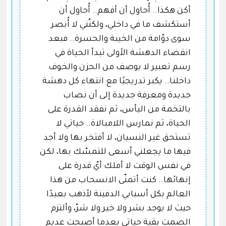
أكن هكذا.. أُحاول أن أفهم.. أُحاول أن
أستكشف ما في داخلي، ولكنّني لا أُبصر
سوى دوّامة من الخيبة والحسرة.. فبعد
انقضاء الدهشة الأولى تبدأ الحياة في
رسم تعبير لا يوصف من الحزن والخوف
داخلنا.. يكبر تدريجيًا مع انتهاء كل دهشة
جديدة ومعرفة جديدة إلى أن نصاب
بالتخمة من اليأس، ثم نفقد القدرة على
الحياة، ثم نمارس اللامبالاة.. حياتي لا
تستحق غير النسيان، لا أفتخر بها ولا أجد
فيها ما يجعلني أسعى للتمسّك بها، لكن
في نفس الوقت لا أملك أيّ قدرة على
إنهائها.. كنت أتمنّى الانسحاب من هذا
العالم بكل أسبابي الدفينة لأذهب بعيدًا
حيث لا يوجد بشر ولا خير ولا شرّ، وألتزم
الصمت بقية حياتي بعدما أصبحت عديم