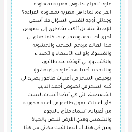
عاودت قراءتها، وهي مغرية بمعاودة
القراءة، لماذا هي مغرية بمعاودة القراءة؟
وجدتني أوجه لنفسي السؤال فلا أسعى
للإجابة عنه، بل أذهب بخاطري إلى نصوص
أخرى أحب معاودة قراءتها كلما ضاق بي
هذا العالم مزدحم الصخب والخشونة
والقسوة، وتوالت الأسماء والأصداء
والكتب، وإذ بي أتوقف عند طاغور،
وبالتحديد أغنياته، فأعاود قراءتها، وإذ
بوميض السحر في أغنيات طاغور يضيء لي
كُنه السحر في نصوص أحمد الديب
القصصية، التي هي أيضا أغنيات، ليست
كأي أغنيات. يقول طاغور في أغنية محورية
من أغنياته: "سماء ملأى بالنجوم
والشمس وهذي الأرض تنبض بالحياة
وبين كل هذا، أنا أيضا لقيت مكاني من هذا