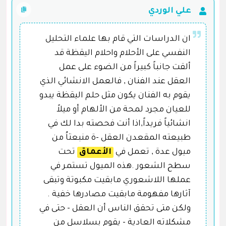
علي الوردي
ان الدراسات التي قام بها علماء التحليل
النفسي على الأحلام واحلام اليقظة قد
ألقت جانباً كبيراً من الضوء على عمل
العقل عند الفنان , فالعمل الانشائي الذي
يقوم به الفنان يكون مثل حلم اليقظة يبدو
للعيان مجرد لمحة من الألهام أو ميلاً
انشائياً فريداً,اذا أنت فحصته بدا لك في
طبيعته المقعدن العقل -ة منبعثاُ من
ميول عدة , تعمل في
الأعماق
تحت
سطح الشعور .هذه الميول تستمر في
عملها اللاشعوري مابقيت مكبوتة وتبقى
آثارها مفهومة مابقيت مصادرها خفية .
ولكن متى تحقق الناس أن العقل - حتى في
مشكلاته العادية - يقوم بسلاسل من