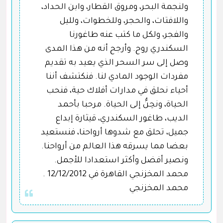
ولنجمة البحر، ومروق القطار، وابن الحداد،
واللافتات، والحجر، وللخطوات، ولليل
والفجر، ولكل ما كتب عنه طاغورنا
السكندري روح. وأرجح أنه من هذا المدى
وصل إلى سر السحر الذي يعيد به تقديم
مفردات الوجود المادي لنا. فنكتشف أننا
أحياء نحلق في مدارات أفلاك حية، فنحب
الحياة، ونحِنُّ إلى الحياة. مرحبا بأحمد
الديب، طاغور السكندري، قيثارة إبداع
جميل، تحلق مع شدوها أرواحنا، فنستعيد
بعضا مما يسرقه هذا العالم من أرواحنا.
ونصير أفضل وأكثر استعدادا للأجمل.
محمد المخزنجي القاهرة في 12/12/2012 .
محمد المخزنجي