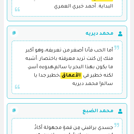
البداية. أحمد خيري العمري
محمد ديريه
أما الحب فأنا أصغر من تعريفه، وهو أكبر
منك إن كنت تريد معرفته باختصار :أشبه
ما يكون بهذا البحر يا سالم،هدوءه آسر،
لكنه خطير في
الأعماق
،خطير جدا يا
سالم! محمد ديريه
محمد الضبع
جسدي يراقبني مِن قمةٍ مجهولة أكادُ