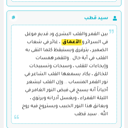
سيد قطب
بين القمر والقلب البشري ود قديم موغل
في السرائر و
الأعماق
، غائر في شعاب
الضمير ، يترقرق ويستيقظ كلما التقى به
القلب في أية حال . وللقمر همسات
وإيحاءات للقلب ، وسبحات وتسبيحات
للخالق ، يكاد يسمعها القلب الشاعر في
نور القمر المنساب .. وإن القلب ليشعر
أحياناً أنه يسبح في فيض النور الغامر في
الليلة القمراء ، ويغسل أدرانه ويرتوي ،
ويعانق هذا النور الحبيب ويستروح فيه روح
الله . سيد قطب