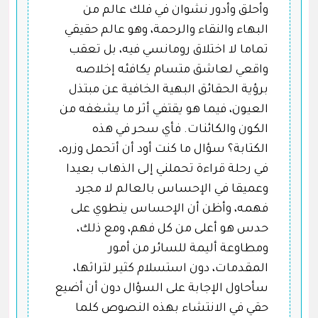
وأحلق وأدور نشوان في فلك عالم من
البهاء والنقاء والرحمة، وهو عالم حقيقي
تماما لا اختلاق رومانسي فيه، بل تعقب
واقعي لعاشق متسام يكافئه إخلاصه
برؤية الحقائق البهية الخافية عن مبتذل
العيون، فيما هو يقتفي أثر ما يشغفه من
الكون والكائنات. فأي سحر في هذه
الكتابة؟ سؤال ما كنت أود أن أتحمل وزره،
في رحلة قراءة تحملني إلى الذهاب بعيدا
وعميقا في الإحساس بالعالم لا مجرد
فهمه، وأظن أن الإحساس ينطوي على
حدس هو أعلى من كل فهم، ومع ذلك،
ومطاوعة أليمة للسائر من أمور
المقدمات، دون استسلام كثير لتراثها،
سأحاول الإجابة على السؤال دون أن أضيع
حقي في الانتشاء بهذه النصوص كلما