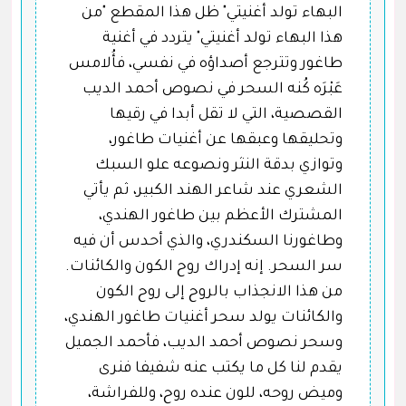
البهاء تولد أغنيتي" ظل هذا المقطع "من
هذا البهاء تولد أغنيتي" يتردد في أغنية
طاغور وتترجع أصداؤه في نفسي، فأُلامس
عَبْرَه كُنه السحر في نصوص أحمد الديب
القصصية، التي لا تقل أبدا في رقيها
وتحليقها وعبقها عن أغنيات طاغور،
وتوازي بدقة النثر ونصوعه علو السبك
الشعري عند شاعر الهند الكبير، ثم يأتي
المشترك الأعظم بين طاغور الهندي،
وطاغورنا السكندري، والذي أحدس أن فيه
سر السحر. إنه إدراك روح الكون والكائنات.
من هذا الانجذاب بالروح إلى روح الكون
والكائنات يولد سحر أغنيات طاغور الهندي،
وسحر نصوص أحمد الديب، فأحمد الجميل
يقدم لنا كل ما يكتب عنه شفيفا فنرى
وميض روحه، للون عنده روح، وللفراشة،