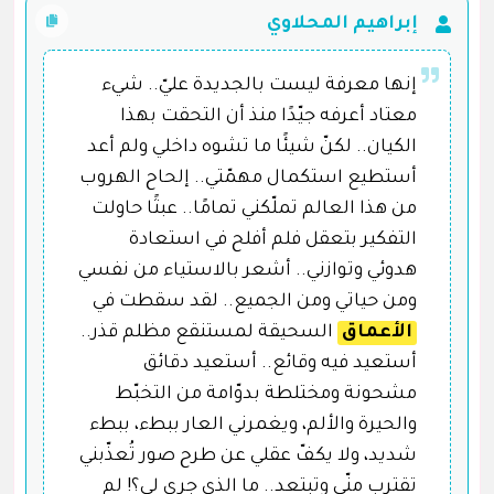
إبراهيم المحلاوي
إنها معرفة ليست بالجديدة عليّ.. شيء
معتاد أعرفه جيّدًا منذ أن التحقت بهذا
الكيان.. لكنّ شيئًا ما تشوه داخلي ولم أعد
أستطيع استكمال مهمّتي.. إلحاح الهروب
من هذا العالم تملّكني تمامًا.. عبثًا حاولت
التفكير بتعقل فلم أفلح في استعادة
هدوئي وتوازني.. أشعر بالاستياء من نفسي
ومن حياتي ومن الجميع.. لقد سقطت في
الأعماق
السحيقة لمستنقع مظلم قذر..
أستعيد فيه وقائع.. أستعيد دقائق
مشحونة ومختلطة بدوّامة من التخبّط
والحيرة والألم، ويغمرني العار ببطء، ببطء
شديد، ولا يكفّ عقلي عن طرح صور تُعذّبني
تقترب منّي وتبتعد.. ما الذي جرى لي؟! لم