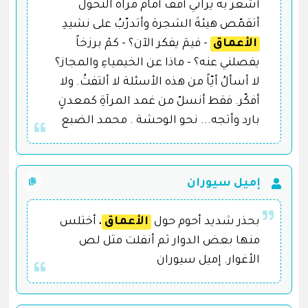
أشعر به يراني أقفُ أمام مرآة التحوّل
أتقمّص هيئةَ الشجرة وأتدرّبُ على نشيدِ
الأعماق
- فيمَ يفكر الآن؟ - كمْ برزخاً
يفصلني عنه؟ - ماذا عن الخيمياءِ والمجاز؟
لا أسألُ أيّاً من هذه الأسئلة لا ألتفتُ. ولا
أفكّر. فقط أنسلّ من غمد المرآةِ كمعدنٍ
بارد وأتجه... نحو الوحشة . محمد الضبع
إميل سيوران
بحذر شديد أحوم حول
الأعماق
، أختلس
منها بعض الدوار ثم أنفلت مثل لص
الأغوار. إميل سيوران