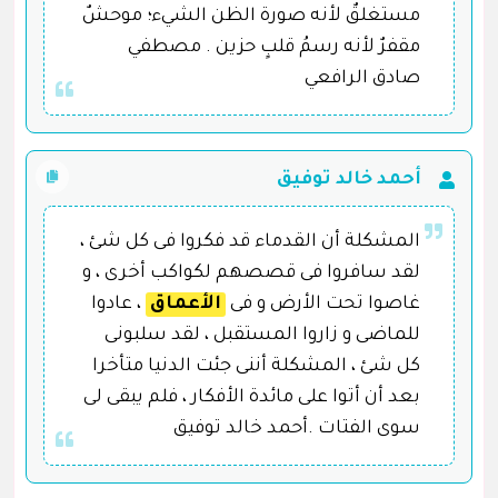
مستغلقٌ لأنه صورة الظن الشيء؛ موحشٌ
مقفرٌ لأنه رسمُ قلبٍ حزين . مصطفي
صادق الرافعي
أحمد خالد توفيق
المشكلة أن القدماء قد فكروا فى كل شئ ،
لقد سافروا فى قصصهم لكواكب أخرى ، و
غاصوا تحت الأرض و فى
الأعماق
، عادوا
للماضى و زاروا المستقبل ، لقد سلبونى
كل شئ ، المشكلة أننى جئت الدنيا متأخرا
بعد أن أتوا على مائدة الأفكار ، فلم يبقى لى
سوى الفتات .أحمد خالد توفيق