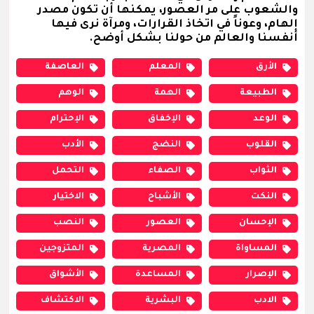
والشعوب على مر العصور، يمكنها أن تكون مصدر
إلهام، وعوناً في اتخاذ القرارات، ومرآة نرى فيها
أنفسنا والعالم من حولنا بشكل أوضح.
الأرق
المعلم
العاصفة
الطبيعة
الهمة
الوهم
الوعد
الإخفاق
الإحترام
القلوب
النضج
الأدب
الثواب
الصفاء
التحمل
النكت
الأشباح
الاختيار
الإحسان
العصور
النصب
المساواة
المصرية
المتزوجين
الإصرار
المساعدة
الأشواق
الادب
البشرية
الاكتشاف