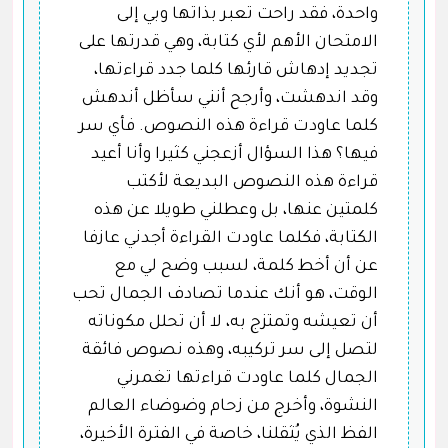
واحدة، فقد راحت تعبر بذاتها وبي إلى
الامتحان الأهم لأي كتابة، وهي قدرتها على
تجديد إدهاش قارئها كلما جدد قراءتها،
وقد اندهشت، وأرجح أنني سأظل أندهش
كلما عاودت قراءة هذه النصوص. فأي سر
فيها؟ هذا السؤال أزعجني كثيرا وأنا أعيد
قراءة هذه النصوص البديعة لأكتب
كلمتين عنها، بل وعطلني طويلا عن هذه
الكتابة، فكلما عاودت القراءة أجدني عازفا
عن أن أخط كلمة، لسبب وضح لي مع
الوقت، هو أنك عندما تصادف الجمال تحب
أن تعيشه وتمتزج به، لا أن تحلل مكوناته
لتصل إلى سر تركيبه، وهذه نصوص فائقة
الجمال كلما عاودت قراءتها تغمرني
النشوة، وأخرج من زحام وضوضاء العالم
الفظ الذي يُثقلنا، خاصة في الفترة الأخيرة،