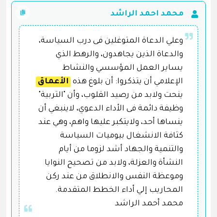
محمد احمد الراشد
وعلي الدعاة المتوغلين فى درب السياسة،
والدعاة الذين يجاهدون، والرهط الذي
يساير العمل المؤسسي والنشاط
الإعلامي أن يتذكروا: أن بلوغ هذه
الأعماق
ينحت ولابد من رصيد القلوب، وأن "التربية"
وظيفة دائمة فى الأداء الدعوي، لاينبغي أن
ينساها أحد، ولايتكبر عليها واهم، وهي عند
كثافة الانشغال بيوميات السياسة
والتنمية والجهاد أشد لزوما من أيام
النشأة والعزلة، ولابد من تصحيح النوايا
وموعظة النفس والانطلاق من عند ركن
المحاريب إلي أداء الخطط المتقدمة.
محمد أحمد الراشد