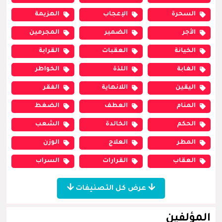
السحرة
الإعجاب
الهزيمة
الأجر
الضمير
المجرمين
الخيانة
العقبات
القرابة
الغابة
اللذة
الخواطر
اليقين
اللانهاية
الفقر
المنام
العطف
الضغط
الحكم
الخالدة
الشعب
المطر
العلاج
الوزن
العقاب
القرارات
السراب
عرض كل التصنيفات
المؤلفين