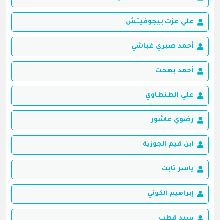
علي عزت بيجوفيتش
أحمد صبري غباشي
أحمد بهجت
علي الطنطاوي
رضوي عاشور
ابن قيم الجوزية
ياسر ثابت
إبراهيم الكوني
سيد قطب